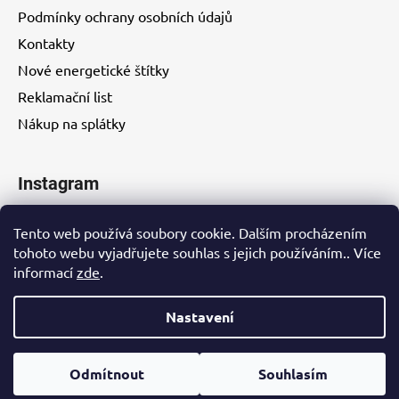
Podmínky ochrany osobních údajů
Kontakty
Nové energetické štítky
Reklamační list
Nákup na splátky
Instagram
Tento web používá soubory cookie. Dalším procházením
tohoto webu vyjadřujete souhlas s jejich používáním.. Více
informací
zde
.
Kontakty
Nastavení
Vytvořil Shoptet
Odmítnout
Souhlasím
Copyright 2026
EUROHITY s.r.o.
. Všechna práva
vyhrazena.
Upravit nastavení cookies