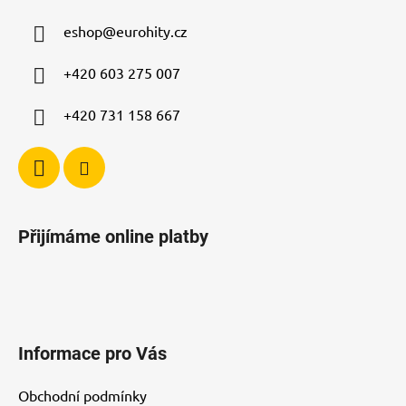
a
eshop
@
eurohity.cz
t
í
+420 603 275 007
+420 731 158 667
Přijímáme online platby
Informace pro Vás
Obchodní podmínky