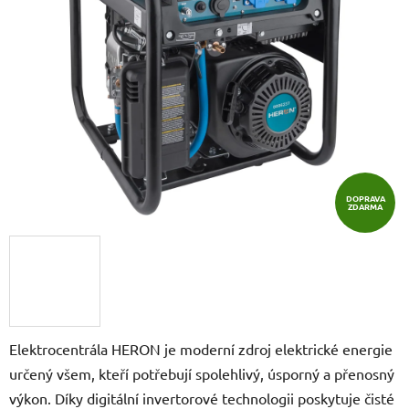
5
hvězdiček.
DOPRAVA
ZDARMA
Elektrocentrála HERON je moderní zdroj elektrické energie
určený všem, kteří potřebují spolehlivý, úsporný a přenosný
výkon. Díky digitální invertorové technologii poskytuje čisté