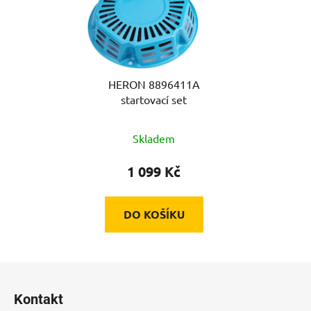
HERON 8896411A
startovací set
Skladem
1 099 Kč
DO KOŠÍKU
Z
á
Kontakt
p