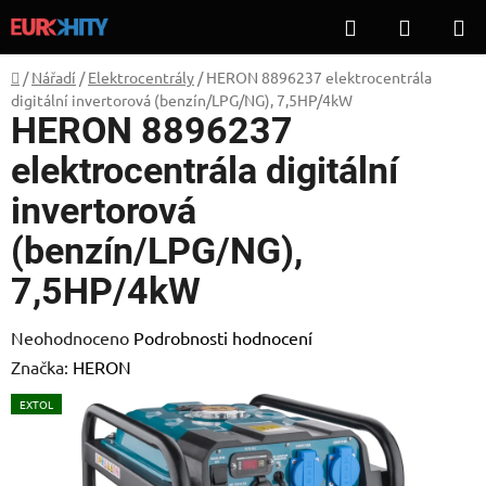
Přejít
Hledat
NÁKUP
na
KOŠÍK
obsah
Domů
/
Nářadí
/
Elektrocentrály
/
HERON 8896237 elektrocentrála
digitální invertorová (benzín/LPG/NG), 7,5HP/4kW
HERON 8896237
elektrocentrála digitální
invertorová
(benzín/LPG/NG),
7,5HP/4kW
Průměrné
Neohodnoceno
Podrobnosti hodnocení
hodnocení
Značka:
HERON
produktu
EXTOL
je
0,0
z