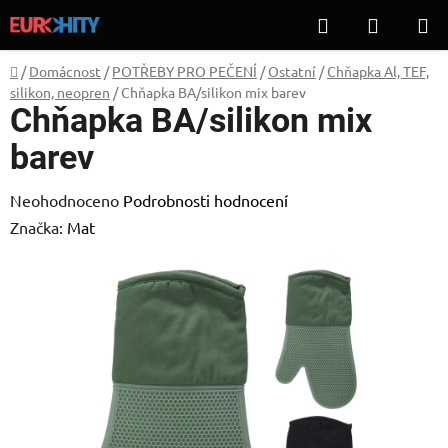
Přejít
Hledat
NÁKUP
na
KOŠÍK
obsah
Domů
/
Domácnost
/
POTŘEBY PRO PEČENÍ
/
Ostatní
/
Chňapka Al, TEF,
silikon, neopren
/
Chňapka BA/silikon mix barev
Chňapka BA/silikon mix
barev
Průměrné
Neohodnoceno
Podrobnosti hodnocení
hodnocení
Značka:
Mat
produktu
je
0,0
z
5
hvězdiček.