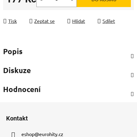
Měrná cena:
Tisk
Zeptat se
Hlídat
Sdílet
Popis
Diskuze
Hodnocení
Z
á
Kontakt
p
a
eshop
@
eurohity.cz