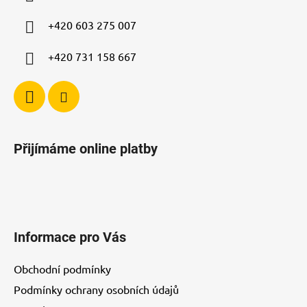
t
í
+420 603 275 007
+420 731 158 667
Přijímáme online platby
Informace pro Vás
Obchodní podmínky
Podmínky ochrany osobních údajů