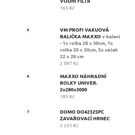
VODNÍ FILTR
165 Kč
VM PROFI VAKUOVÁ
BALIČKA MAXXO
v balení
- 1x rolka 28 x 30cm, 1x
rolka 20 x 30cm, 5x sáček
22 x 28 cm
2 097 Kč
MAXXO NÁHRADNÍ
ROLKY UNIVER.
2x280x3000
185 Kč
DOMO DO42325PC
ZAVAŘOVACÍ HRNEC
2 225 Kč