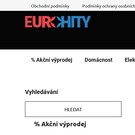
Přejít
Obchodní podmínky
Podmínky ochrany osobních
na
obsah
% Akční výprodej
Domácnost
Elek
P
Vyhledávání
o
s
t
HLEDAT
r
K
Přeskočit
% Akční výprodej
a
a
kategorie
n
t