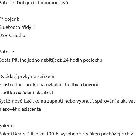
Baterie: Dobíjecí lithium-iontová
Připojení:
Bluetooth třídy 1
USB‑C audio
Baterie:
Beats Pill (na jedno nabití): až 24 hodin poslechu
Ovládací prvky na zařízení:
Prostřední tlačítko na ovládání hudby a hovorů
Tlačítka ovládání hlasitosti
Systémové tlačítko na zapnutí nebo vypnutí, spárování a aktivac
hlasového asistenta
Balení:
Balení Beats Pill je ze 100 % vyrobené z vláken pocházejících z