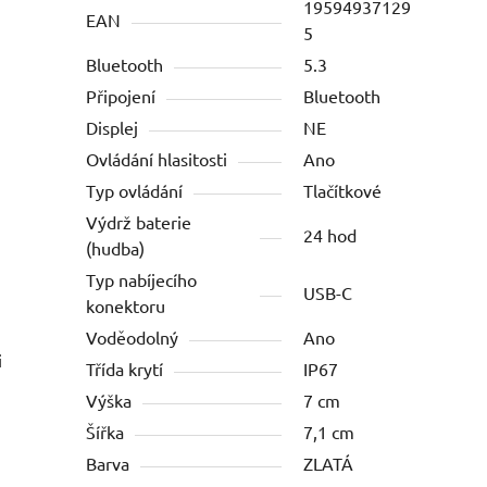
19594937129
EAN
5
Bluetooth
5.3
Připojení
Bluetooth
Displej
NE
Ovládání hlasitosti
Ano
Typ ovládání
Tlačítkové
Výdrž baterie
24 hod
(hudba)
Typ nabíjecího
USB-C
konektoru
Voděodolný
Ano
i
Třída krytí
IP67
Výška
7 cm
Šířka
7,1 cm
Barva
ZLATÁ