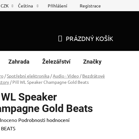
Přihlášení
Registrace
CZK
Čeština
 list
Nákup na splátky
PRÁZDNÝ KOŠÍK
NÁKUPNÍ
KOŠÍK
Zahrada
Železářství
Značky
ro
/
Spotřební elektronika
/
Audio - Video
/
Bezdrátové
ktory
/
Pill WL Speaker Champagne Gold Beats
l WL Speaker
mpagne Gold Beats
né
dnoceno
Podrobnosti hodnocení
ení
:
BEATS
tu