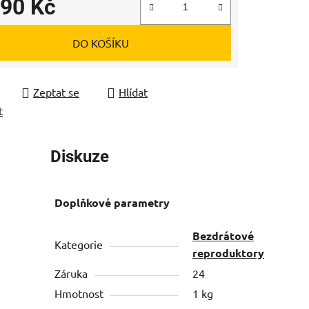
390 Kč
 cena:
DO KOŠÍKU
Zeptat se
Hlídat
t
Diskuze
Doplňkové parametry
Bezdrátové
Kategorie
reproduktory
Záruka
24
Hmotnost
1 kg