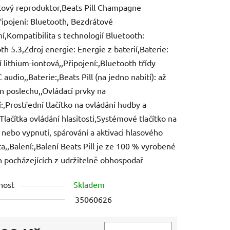
ový reproduktor,Beats Pill Champagne
řipojení: Bluetooth, Bezdrátové
ní,Kompatibilita s technologií Bluetooth:
th 5.3,Zdroj energie: Energie z baterií,Baterie:
í lithium-iontová,,Připojení:,Bluetooth třídy
ek.
audio,,Baterie:,Beats Pill (na jedno nabití): až
n poslechu,,Ovládací prvky na
í:,Prostřední tlačítko na ovládání hudby a
Tlačítka ovládání hlasitosti,Systémové tlačítko na
 nebo vypnutí, spárování a aktivaci hlasového
ta,,Balení:,Balení Beats Pill je ze 100 % vyrobené
n pocházejících z udržitelně obhospodař
nost
Skladem
35060626