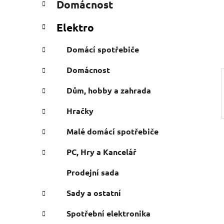
Domácnost
e
n
g
í
Elektro
o
p
r
a
Domácí spotřebiče
i
n
e
Domácnost
e
l
Dům, hobby a zahrada
Hračky
Malé domácí spotřebiče
PC, Hry a Kancelář
Prodejní sada
Sady a ostatní
Spotřební elektronika