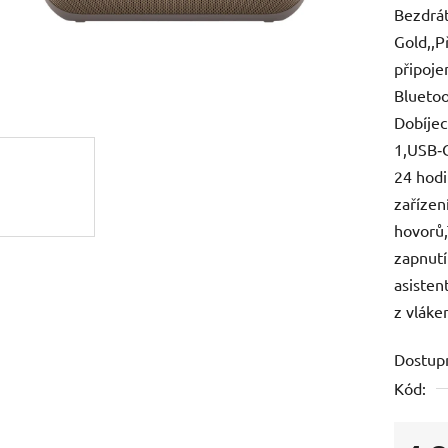
Bezdrát
je
Gold,,P
0,0
připoje
z
Bluetoo
5
Dobíjec
hvězdič
1,USB‑C 
24 hodi
zařízen
hovorů,
zapnutí
asisten
z vláke
Dostup
Kód: