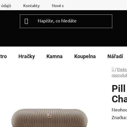
 údajů
Kontakty
Nové energetické štítky
Reklamační
tro
Hračky
Kamna
Koupelna
Nářadí
Domů
/
Elekt
reprodu
Pil
Cha
Průměr
Neoho
hodnoc
Značka
produk