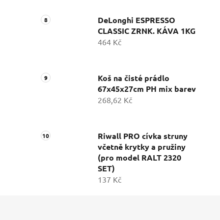
DeLonghi ESPRESSO
CLASSIC ZRNK. KÁVA 1KG
464 Kč
Koš na čisté prádlo
67x45x27cm PH mix barev
268,62 Kč
Riwall PRO cívka struny
včetně krytky a pružiny
(pro model RALT 2320
SET)
137 Kč
Z