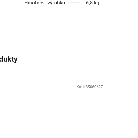
Hmotnost výrobku
6,8 kg
odukty
Kód:
35060627