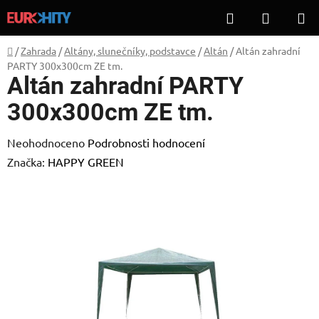
Přejít
Hledat
NÁKUP
na
KOŠÍK
obsah
Domů
/
Zahrada
/
Altány, slunečníky, podstavce
/
Altán
/
Altán zahradní
PARTY 300x300cm ZE tm.
Altán zahradní PARTY
300x300cm ZE tm.
Průměrné
Neohodnoceno
Podrobnosti hodnocení
hodnocení
Značka:
HAPPY GREEN
produktu
je
0,0
z
5
hvězdiček.