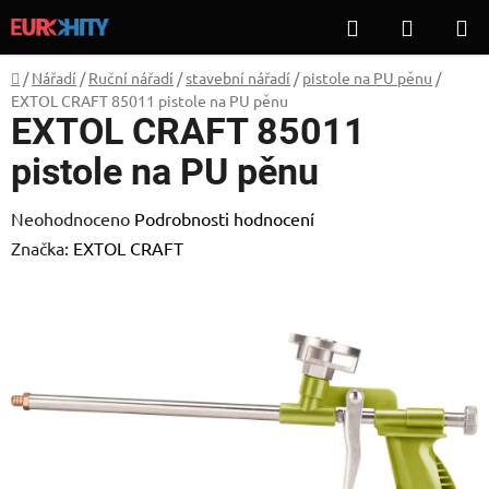
Přejít
Hledat
NÁKUP
na
KOŠÍK
obsah
Domů
/
Nářadí
/
Ruční nářadí
/
stavební nářadí
/
pistole na PU pěnu
/
EXTOL CRAFT 85011 pistole na PU pěnu
EXTOL CRAFT 85011
pistole na PU pěnu
Průměrné
Neohodnoceno
Podrobnosti hodnocení
hodnocení
Značka:
EXTOL CRAFT
produktu
je
0,0
z
5
hvězdiček.