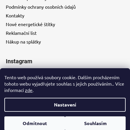
Podmínky ochrany osobních údajů
Kontakty
Nové energetické štítky
Reklamační list
Nákup na splátky
Instagram
Tento web používá soubory cookie. Dalším procházením
tohoto webu vyjadřujete souhlas s jejich používáním.. Více
informací
zde
.
Kontakty
Nastavení
Vytvořil Shoptet
Odmítnout
Souhlasím
Copyright 2026
EUROHITY s.r.o.
. Všechna práva