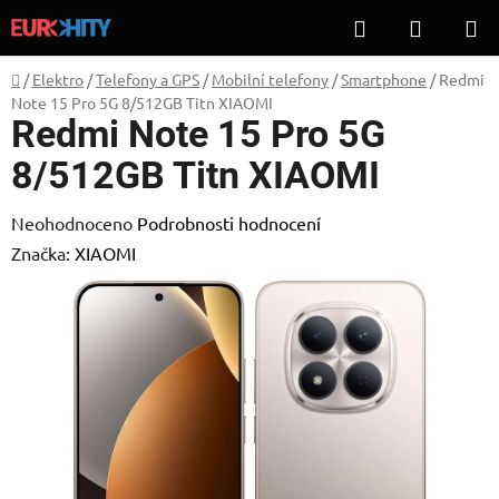
Přejít
Hledat
NÁKUP
na
KOŠÍK
obsah
Domů
/
Elektro
/
Telefony a GPS
/
Mobilní telefony
/
Smartphone
/
Redmi
Note 15 Pro 5G 8/512GB Titn XIAOMI
Redmi Note 15 Pro 5G
8/512GB Titn XIAOMI
Průměrné
Neohodnoceno
Podrobnosti hodnocení
hodnocení
Značka:
XIAOMI
produktu
je
0,0
z
5
hvězdiček.