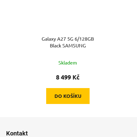
Galaxy A27 5G 6/128GB
Black SAMSUNG
Skladem
8 499 Kč
DO KOŠÍKU
Z
á
Kontakt
p