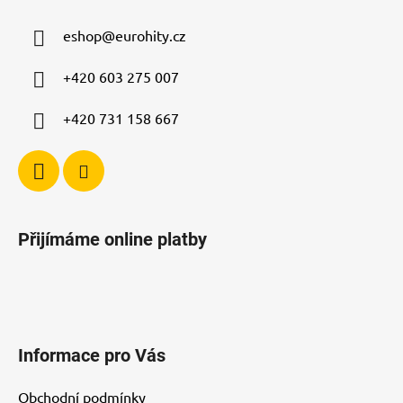
a
eshop
@
eurohity.cz
t
í
+420 603 275 007
+420 731 158 667
Přijímáme online platby
Informace pro Vás
Obchodní podmínky