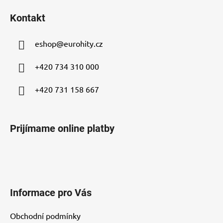
á
Kontakt
p
ä
eshop
@
eurohity.cz
t
i
+420 734 310 000
e
+420 731 158 667
Prijímame online platby
Informace pro Vás
Obchodní podmínky