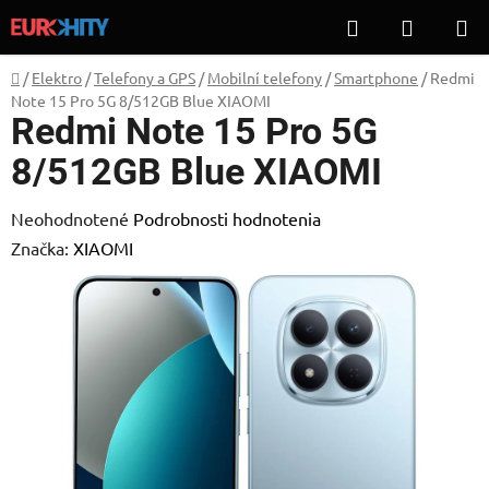
Prejsť
Hľadať
NÁKUP
na
KOŠÍK
obsah
Domov
/
Elektro
/
Telefony a GPS
/
Mobilní telefony
/
Smartphone
/
Redmi
Note 15 Pro 5G 8/512GB Blue XIAOMI
Redmi Note 15 Pro 5G
8/512GB Blue XIAOMI
Priemerné
Neohodnotené
Podrobnosti hodnotenia
hodnotenie
Značka:
XIAOMI
produktu
je
0,0
z
5
hviezdičiek.