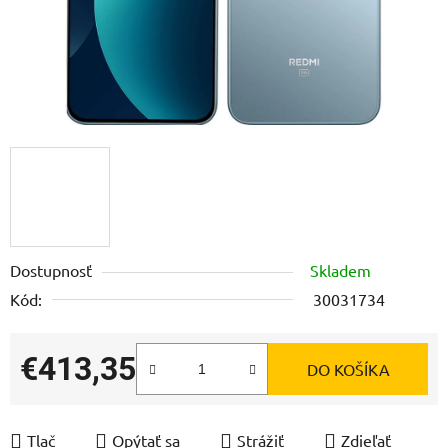
Dostupnosť
Skladem
Kód:
30031734
€413,35
DO KOŠÍKA
Jednotková cena:
Tlač
Opýtať sa
Strážiť
Zdieľať