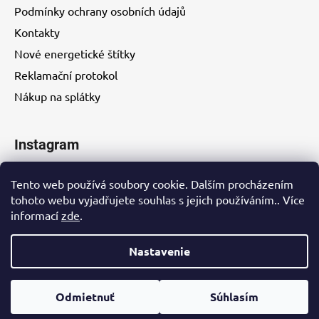
Podmínky ochrany osobních údajů
Kontakty
Nové energetické štítky
Reklamační protokol
Nákup na splátky
Instagram
Tento web používá soubory cookie. Dalším procházením
tohoto webu vyjadřujete souhlas s jejich používáním.. Více
informací
zde
.
Kontakty
Nastavenie
Vytvoril Shoptet
Odmietnuť
Súhlasím
Copyright 2026
Eurohity s.r.o.
. Všetky práva vyhradené.
Upraviť nastavenie cookies