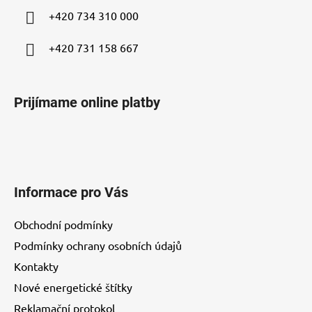
i
+420 734 310 000
e
+420 731 158 667
Prijímame online platby
Informace pro Vás
Obchodní podmínky
Podmínky ochrany osobních údajů
Kontakty
Nové energetické štítky
Reklamační protokol