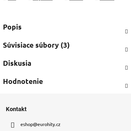
Popis
Súvisiace súbory (3)
Diskusia
Hodnotenie
Z
á
Kontakt
p
ä
eshop
@
eurohity.cz
t