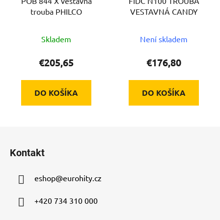
POB 844 X vestavná
FIDC N100 TROUBA
trouba PHILCO
VESTAVNÁ CANDY
Skladem
Není skladem
€205,65
€176,80
DO KOŠÍKA
DO KOŠÍKA
Z
á
Kontakt
p
ä
eshop
@
eurohity.cz
t
i
+420 734 310 000
e