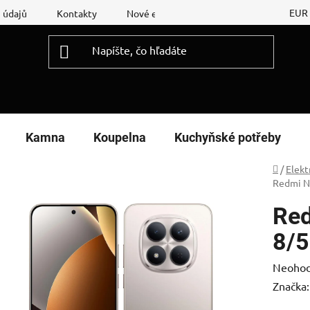
EUR
 údajů
Kontakty
Nové energetické štítky
Reklamační
Kamna
Koupelna
Kuchyňské potřeby
Domov
/
Elekt
Redmi N
Red
8/5
Prieme
Neohod
hodnot
Značka
produk