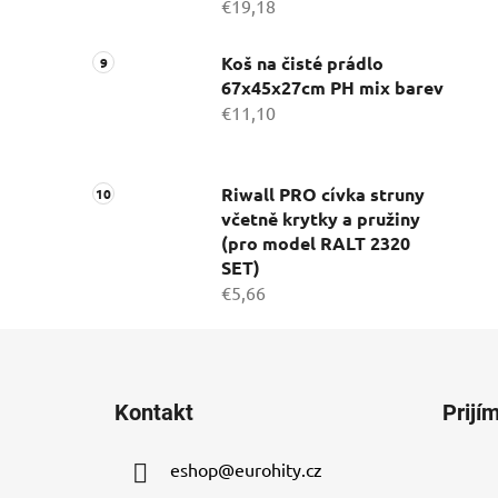
€19,18
Koš na čisté prádlo
67x45x27cm PH mix barev
€11,10
Riwall PRO cívka struny
včetně krytky a pružiny
(pro model RALT 2320
SET)
€5,66
Z
á
Kontakt
Prijí
p
ä
eshop
@
eurohity.cz
t