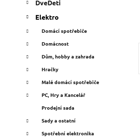
DveDeti
e
n
g
e
Elektro
ó
l
r
Domácí spotřebiče
i
e
Domácnost
Dům, hobby a zahrada
Hračky
Malé domácí spotřebiče
PC, Hry a Kancelář
Prodejní sada
Sady a ostatní
Spotřební elektronika