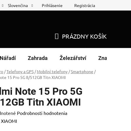
Prihlásenie
Registrácia
Slovenčina
 protokol
Nákup na splátky
PRÁZDNY KOŠÍK
NÁKUPNÝ
KOŠÍK
Nářadí
Zahrada
Železářství
Značky
ro
/
Telefony a GPS
/
Mobilní telefony
/
Smartphone
/
ote 15 Pro 5G 8/512GB Titn XIAOMI
mi Note 15 Pro 5G
12GB Titn XIAOMI
rné
notené
Podrobnosti hodnotenia
enie
:
XIAOMI
tu