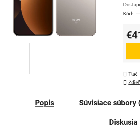
Dostup
je
Kód:
0,0
z
5
€4
hviezdi
Jedno
Tlač
Zdieľ
Popis
Súvisiace súbory 
Diskusia