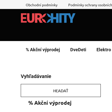
Prejsť
Obchodní podmínky
Podmínky ochrany osobních
na
obsah
% Akční výprodej
DveDeti
Elektro
B
Vyhľadávanie
o
č
n
HĽADAŤ
ý
K
Preskočiť
% Akční výprodej
p
a
kategórie
a
t