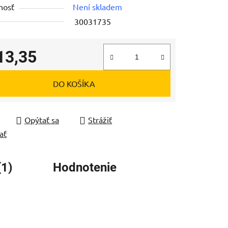
nosť
Není skladem
30031735
13,35
čiek.
tková cena:
DO KOŠÍKA
Opýtať sa
Strážiť
ať
(1)
Hodnotenie