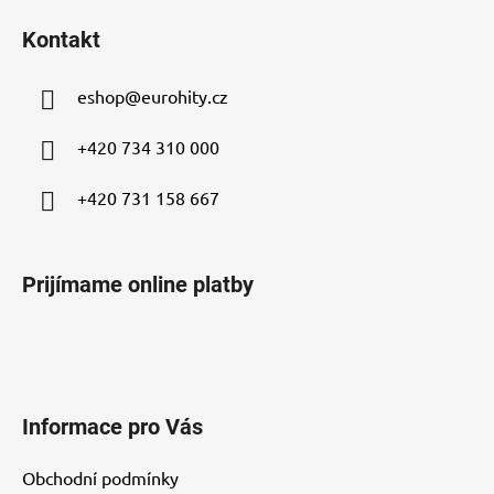
á
Kontakt
p
ä
eshop
@
eurohity.cz
t
i
+420 734 310 000
e
+420 731 158 667
Prijímame online platby
Informace pro Vás
Obchodní podmínky