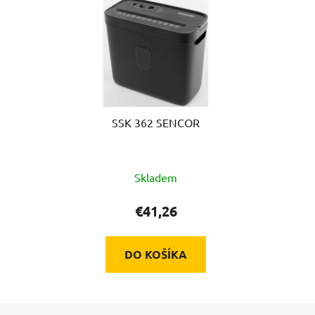
SSK 362 SENCOR
Skladem
€41,26
DO KOŠÍKA
Z