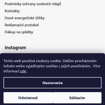
Podmínky ochrany osobních údajů
Kontakty
Nové energetické štítky
Reklamační protokol
Nákup na splátky
Instagram
Tento web používá soubory cookie. Dalším procházením
tohoto webu vyjadřujete souhlas s jejich používáním.. Více
informací
zde
.
Kontakty
Nastavenie
Vytvoril Shoptet
Odmietnuť
Súhlasím
Copyright 2026
Eurohity s.r.o.
. Všetky práva vyhradené.
Upraviť nastavenie cookies