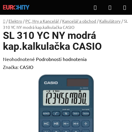
Prejsť
Hľadať
NÁKUP
na
KOŠÍK
obsah
Domov
/
Elektro
/
PC, Hry a Kancelář
/
Kancelář a obchod
/
Kalkulátory
/
SL
310 YC NY modrá kap.kalkulačka CASIO
SL 310 YC NY modrá
kap.kalkulačka CASIO
Priemerné
Neohodnotené
Podrobnosti hodnotenia
hodnotenie
Značka:
CASIO
produktu
je
0,0
z
5
hviezdičiek.