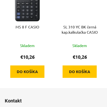
MS 8 F CASIO
SL 310 YC BK černá
kap.kalkulačka CASIO
Skladem
Skladem
€10,26
€10,26
DO KOŠÍKA
DO KOŠÍKA
Z
á
Kontakt
p