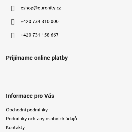
ä
eshop
@
eurohity.cz
t
i
+420 734 310 000
e
+420 731 158 667
Prijímame online platby
Informace pro Vás
Obchodní podmínky
Podmínky ochrany osobních údajů
Kontakty