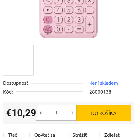
Dostupnosť
Není skladem
Kód:
28000138
€10,29
DO KOŠÍKA
Jednotková cena:
Tlač
Opýtať sa
Strážiť
Zdieľať