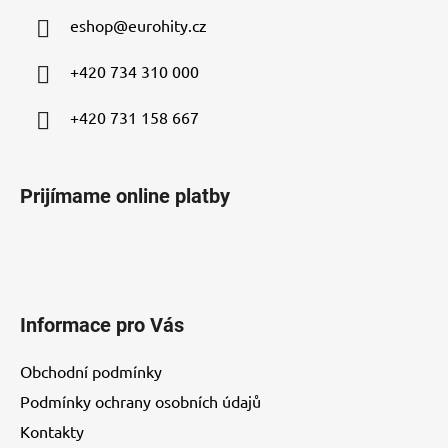
ä
eshop
@
eurohity.cz
t
i
+420 734 310 000
e
+420 731 158 667
Prijímame online platby
Informace pro Vás
Obchodní podmínky
Podmínky ochrany osobních údajů
Kontakty