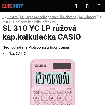
Prejsť
Hľadať
NÁKUP
na
KOŠÍK
obsah
Domov
/
Elektro
/
PC, Hry a Kancelář
/
Kancelář a obchod
/
Kalkulátory
/
SL
310 YC LP růžová kap.kalkulačka CASIO
SL 310 YC LP růžová
kap.kalkulačka CASIO
Priemerné
Neohodnotené
Podrobnosti hodnotenia
hodnotenie
Značka:
CASIO
produktu
je
0,0
z
5
hviezdičiek.