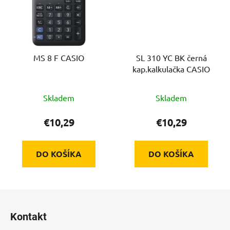
MS 8 F CASIO
SL 310 YC BK černá
kap.kalkulačka CASIO
Skladem
Skladem
€10,29
€10,29
DO KOŠÍKA
DO KOŠÍKA
Z
á
Kontakt
p