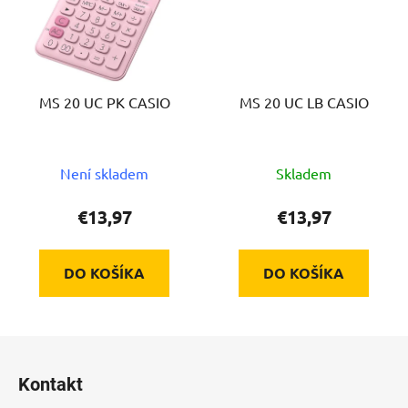
MS 20 UC PK CASIO
MS 20 UC LB CASIO
Není skladem
Skladem
€13,97
€13,97
DO KOŠÍKA
DO KOŠÍKA
Z
á
Kontakt
p