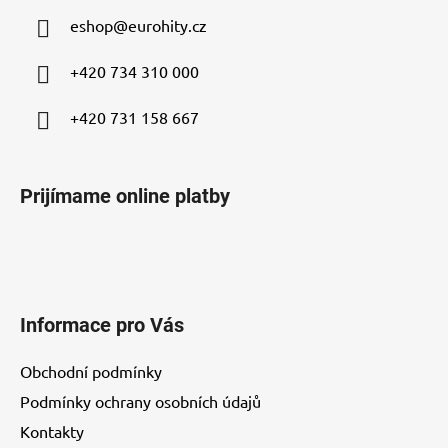
ä
eshop
@
eurohity.cz
t
i
+420 734 310 000
e
+420 731 158 667
Prijímame online platby
Informace pro Vás
Obchodní podmínky
Podmínky ochrany osobních údajů
Kontakty