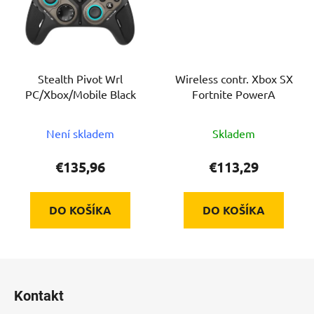
Stealth Pivot Wrl
Wireless contr. Xbox SX
PC/Xbox/Mobile Black
Fortnite PowerA
Není skladem
Skladem
€135,96
€113,29
DO KOŠÍKA
DO KOŠÍKA
Z
á
Kontakt
p