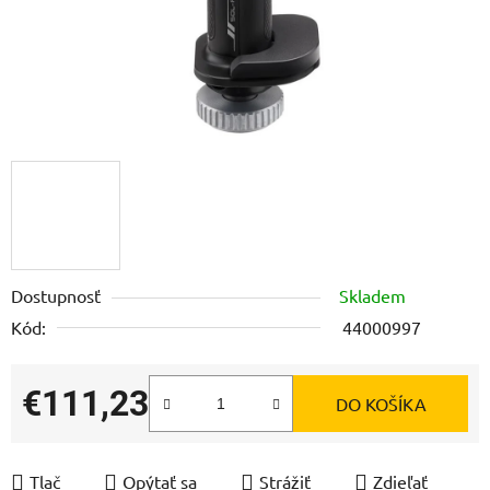
Dostupnosť
Skladem
Kód:
44000997
€111,23
DO KOŠÍKA
Jednotková cena:
Tlač
Opýtať sa
Strážiť
Zdieľať