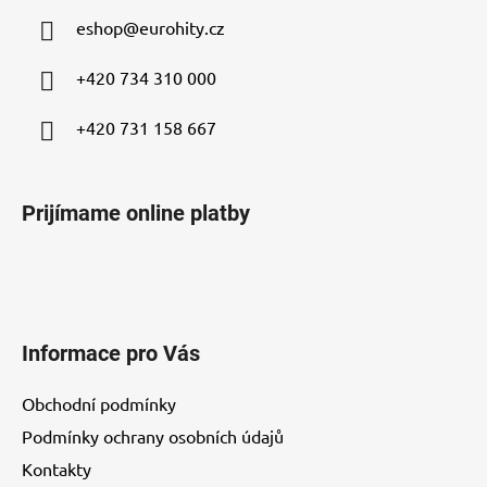
ä
eshop
@
eurohity.cz
t
i
+420 734 310 000
e
+420 731 158 667
Prijímame online platby
Informace pro Vás
Obchodní podmínky
Podmínky ochrany osobních údajů
Kontakty