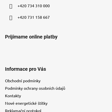
i
+420 734 310 000
e
+420 731 158 667
Prijímame online platby
Informace pro Vás
Obchodní podmínky
Podmínky ochrany osobních údajů
Kontakty
Nové energetické štítky
Reklamační protokol