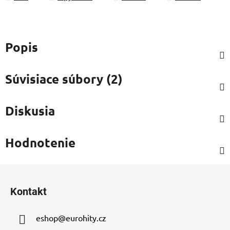
Popis
Súvisiace súbory (2)
Diskusia
Hodnotenie
Z
á
Kontakt
p
ä
eshop
@
eurohity.cz
t