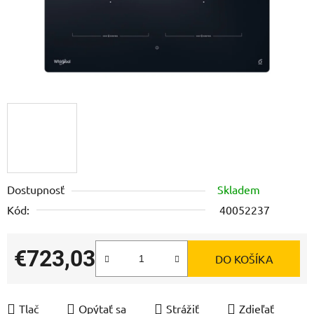
Dostupnosť
Skladem
Kód:
40052237
€723,03
DO KOŠÍKA
Jednotková cena:
Tlač
Opýtať sa
Strážiť
Zdieľať