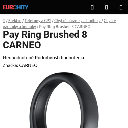
Prejsť
Hľadať
NÁKUP
na
KOŠÍK
obsah
Domov
/
Elektro
/
Telefony a GPS
/
Chytré náramky a hodinky
/
Chytré
náramky a hodinky
/
Pay Ring Brushed 8 CARNEO
Pay Ring Brushed 8
CARNEO
Priemerné
Neohodnotené
Podrobnosti hodnotenia
hodnotenie
Značka:
CARNEO
produktu
je
0,0
z
5
hviezdičiek.