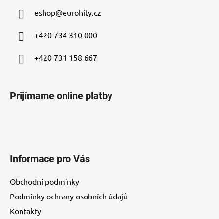
ä
eshop
@
eurohity.cz
t
i
+420 734 310 000
e
+420 731 158 667
Prijímame online platby
Informace pro Vás
Obchodní podmínky
Podmínky ochrany osobních údajů
Kontakty