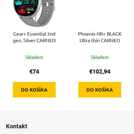
Gear+ Essential 2nd
Phoenix HR+ BLACK
gen. Silver CARNEO
Ultra thin CARNEO
Skladem
Skladem
€74
€102,94
DO KOŠÍKA
DO KOŠÍKA
Z
á
Kontakt
p