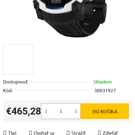
Dostupnosť
Skladem
Kód:
30031927
€465,28
DO KOŠÍKA
Jednotková cena:
Tlač
Opýtať sa
Strážiť
Zdieľať