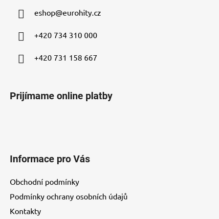
ä
eshop
@
eurohity.cz
t
i
+420 734 310 000
e
+420 731 158 667
Prijímame online platby
Informace pro Vás
Obchodní podmínky
Podmínky ochrany osobních údajů
Kontakty