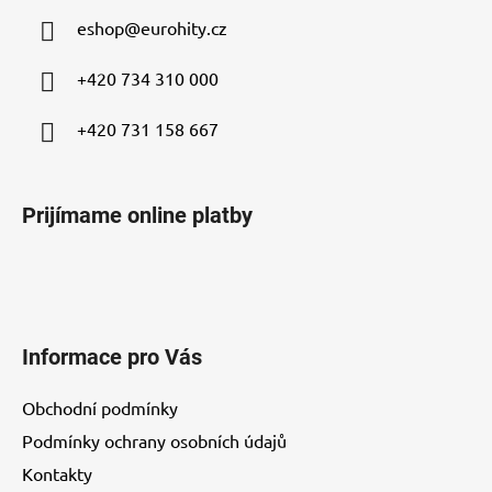
ä
eshop
@
eurohity.cz
t
i
+420 734 310 000
e
+420 731 158 667
Prijímame online platby
Informace pro Vás
Obchodní podmínky
Podmínky ochrany osobních údajů
Kontakty