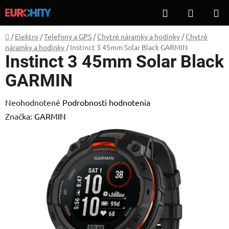
Prejsť
Hľadať
NÁKUP
na
KOŠÍK
obsah
Domov
/
Elektro
/
Telefony a GPS
/
Chytré náramky a hodinky
/
Chytré
náramky a hodinky
/
Instinct 3 45mm Solar Black GARMIN
Instinct 3 45mm Solar Black
GARMIN
Priemerné
Neohodnotené
Podrobnosti hodnotenia
hodnotenie
Značka:
GARMIN
produktu
je
0,0
z
5
hviezdičiek.