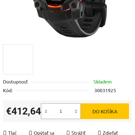
Dostupnosť
Skladem
Kód:
30031925
€412,64
DO KOŠÍKA
Jednotková cena:
Tlač
Opýtať sa
Strážiť
Zdieľať