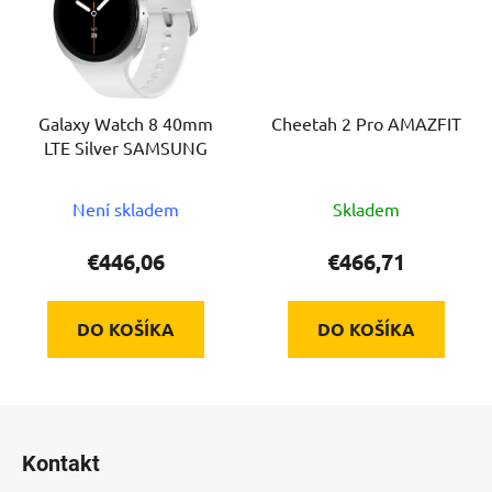
Galaxy Watch 8 40mm
Cheetah 2 Pro AMAZFIT
LTE Silver SAMSUNG
Není skladem
Skladem
€446,06
€466,71
DO KOŠÍKA
DO KOŠÍKA
Z
á
Kontakt
p