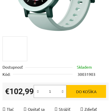
Dostupnosť
Skladem
Kód:
30031903
€102,99
DO KOŠÍKA
Jednotková cena:
Tlač
Opýtať sa
Strážiť
Zdieľať