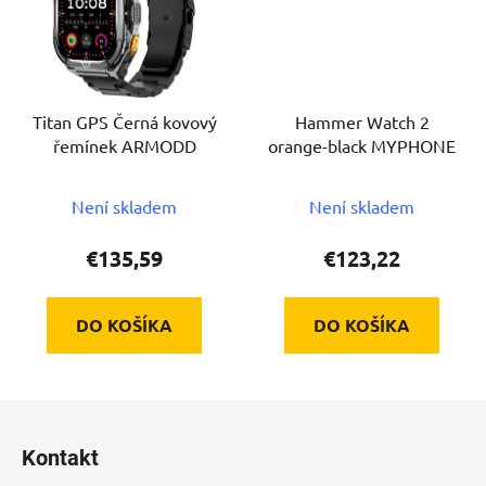
Titan GPS Černá kovový
Hammer Watch 2
řemínek ARMODD
orange-black MYPHONE
Není skladem
Není skladem
€135,59
€123,22
DO KOŠÍKA
DO KOŠÍKA
Z
á
Kontakt
p