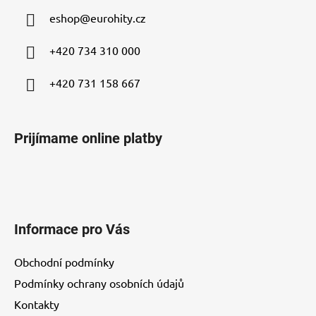
ä
eshop
@
eurohity.cz
t
i
+420 734 310 000
e
+420 731 158 667
Prijímame online platby
Informace pro Vás
Obchodní podmínky
Podmínky ochrany osobních údajů
Kontakty