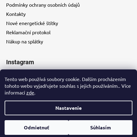
Podmínky ochrany osobních údajů
Kontakty
Nové energetické štítky
Reklamační protokol
Nákup na splátky
Instagram
Tento web používá soubory cookie. Dalším procházením
tohoto webu vyjadřujete souhlas s jejich používáním.. Více
informací
zde
.
Kontakty
Nastavenie
Vytvoril Shoptet
Odmietnuť
Súhlasím
Copyright 2026
Eurohity s.r.o.
. Všetky práva vyhradené.
Upraviť nastavenie cookies