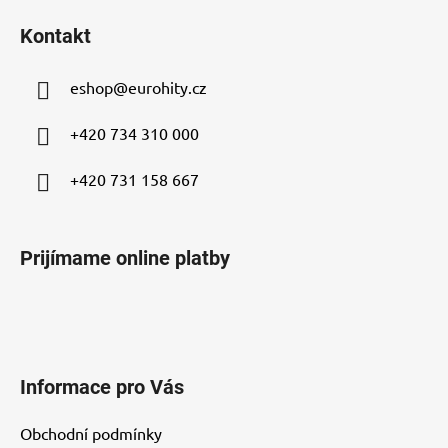
á
Kontakt
p
ä
eshop
@
eurohity.cz
t
i
+420 734 310 000
e
+420 731 158 667
Prijímame online platby
Informace pro Vás
Obchodní podmínky