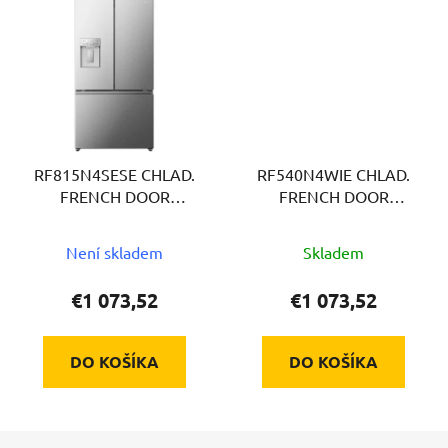
RF815N4SESE CHLAD.
RF540N4WIE CHLAD.
FRENCH DOOR
FRENCH DOOR
HISENSE
HISENSE
Není skladem
Skladem
€1 073,52
€1 073,52
DO KOŠÍKA
DO KOŠÍKA
Z