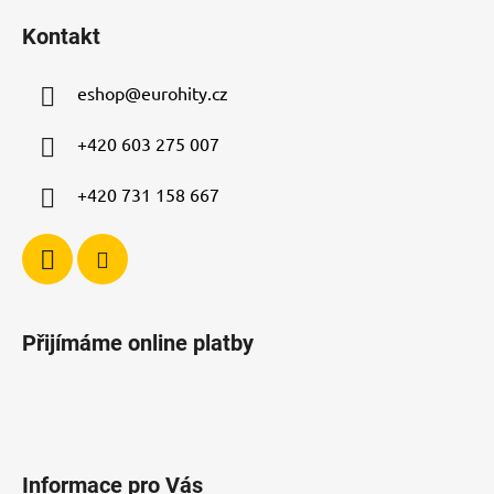
á
á
d
Kontakt
p
a
a
c
eshop
@
eurohity.cz
t
í
p
í
+420 603 275 007
r
v
+420 731 158 667
k
y
v
ý
p
i
Přijímáme online platby
s
u
Informace pro Vás