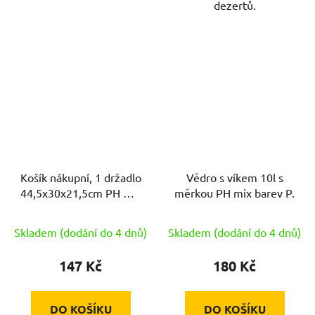
dezertů.
Košík nákupní, 1 držadlo
Vědro s víkem 10l s
44,5x30x21,5cm PH mix
měrkou PH mix barev P.
barev,nosn.15kg
Skladem (dodání do 4 dnů)
Skladem (dodání do 4 dnů)
147 Kč
180 Kč
DO KOŠÍKU
DO KOŠÍKU