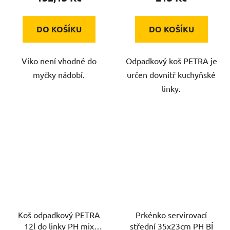
DO KOŠÍKU
DO KOŠÍKU
Víko není vhodné do
Odpadkový koš PETRA je
myčky nádobí.
určen dovnitř kuchyňské
linky.
Koš odpadkový PETRA
Prkénko servírovací
12l do linky PH mix
střední 35x23cm PH BÍ