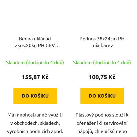
Bedna ukládací
Podnos 38x24cm PH
zkos.20kg PH ČRV
mix barev
300x200x140mm
Skladem (dodání do 4 dnů)
Skladem (dodání do 4 dnů)
155,87 Kč
100,75 Kč
DO KOŠÍKU
DO KOŠÍKU
Má mnohostranné využití
Plastový podnos slouží k
v obchodech, skladech,
přenášení či servírování
výrobních podnicích apod.
nápojů, chlebíčků nebo