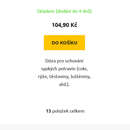
barev
Skladem (dodání do 4 dnů)
104,90 Kč
DO KOŠÍKU
Dóza pro uchování
sypkých potravin (cukr,
rýže, těstoviny, luštěniny,
atd.).
13
položek celkem
O
v
l
Z