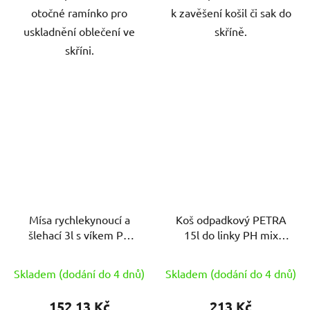
otočné ramínko pro
k zavěšení košil či sak do
uskladnění oblečení ve
skříně.
skříni.
Mísa rychlekynoucí a
Koš odpadkový PETRA
šlehací 3l s víkem PH
15l do linky PH mix
mix barev+stěrky
barev
zdarma
Skladem (dodání do 4 dnů)
Skladem (dodání do 4 dnů)
152,13 Kč
213 Kč