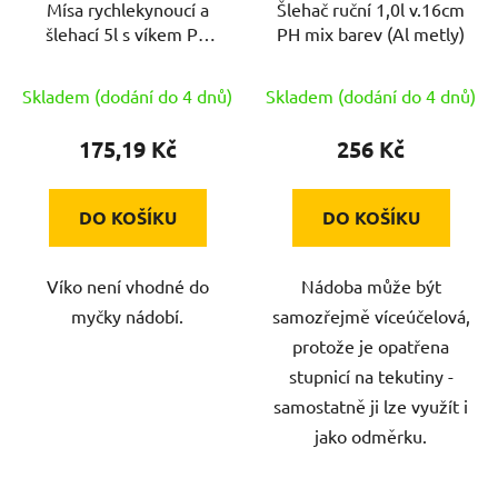
Mísa rychlekynoucí a
Šlehač ruční 1,0l v.16cm
o
u
šlehací 5l s víkem PH
PH mix barev (Al metly)
d
k
mix barev+stěrky
u
t
zdarma
Skladem (dodání do 4 dnů)
Skladem (dodání do 4 dnů)
k
ů
t
175,19 Kč
256 Kč
ů
DO KOŠÍKU
DO KOŠÍKU
Víko není vhodné do
Nádoba může být
myčky nádobí.
samozřejmě víceúčelová,
protože je opatřena
stupnicí na tekutiny -
samostatně ji lze využít i
jako odměrku.