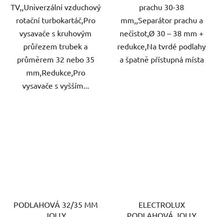
TV,,Univerzální vzduchový
prachu 30-38
rotační turbokartáč,Pro
mm,,Separátor prachu a
vysavače s kruhovým
nečistot,Ø 30 – 38 mm +
průřezem trubek a
redukce,Na tvrdé podlahy
průměrem 32 nebo 35
a špatně přístupná místa
mm,Redukce,Pro
vysavače s vyšším...
PODLAHOVÁ 32/35 MM
ELECTROLUX
JOLLY
PODLAHOVÁ JOLLY