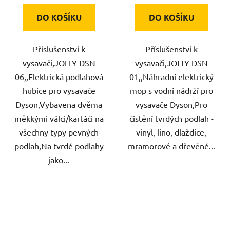
DO KOŠÍKU
DO KOŠÍKU
Příslušenství k
Příslušenství k
vysavači,JOLLY DSN
vysavači,JOLLY DSN
06,,Elektrická podlahová
01,,Náhradní elektrický
hubice pro vysavače
mop s vodní nádrží pro
Dyson,Vybavena dvěma
vysavače Dyson,Pro
měkkými válci/kartáči na
čistění tvrdých podlah -
všechny typy pevných
vinyl, lino, dlaždice,
podlah,Na tvrdé podlahy
mramorové a dřevěné...
jako...