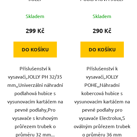
Skladem
Skladem
299 Kč
290 Kč
DO KOŠÍKU
DO KOŠÍKU
Příslušenství k
Příslušenství k
vysavači,JOLLY PH 32/35
vysavači,JOLLY
mm,,Univerzální náhradní
POHE,,Náhradní
podlahová hubice s
kobercová hubice s
vysunovacím kartáčem na
vysunovacím kartáčem na
pevné podlahy,Pro
pevné podlahy pro
vysavače s kruhovým
vysavače Electrolux,S
průřezem trubek o
oválným průřezem trubek
průměru 32 mm...
o průměru 36 mm