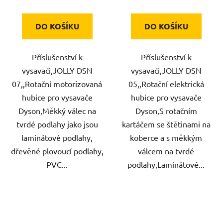
DO KOŠÍKU
DO KOŠÍKU
Příslušenství k
Příslušenství k
vysavači,JOLLY DSN
vysavači,JOLLY DSN
07,,Rotační motorizovaná
05,,Rotační elektrická
hubice pro vysavače
hubice pro vysavače
Dyson,Měkký válec na
Dyson,S rotačním
tvrdé podlahy jako jsou
kartáčem se štětinami na
laminátové podlahy,
koberce a s měkkým
dřevěné plovoucí podlahy,
válcem na tvrdé
PVC...
podlahy,Laminátové...