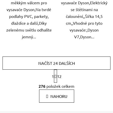
měkkým válcem pro
vysavače Dyson,Elektrický
vysavače Dyson,Na tvrdé
se štětinami na
podlahy PVC, parkety,
čalounění,,Šířka 14,5
dlaždice a další,Díky
cm,,Vhodné pro tyto
zelenému světlu odhalíte
vysavače:,Dyson
jemný...
V7,Dyson...
NAČÍST 24 DALŠÍCH
S
1
12
t
r
O
276
položek celkem
á
v
n
l
k
NAHORU
á
o
d
v
a
á