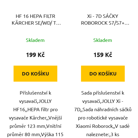
HF 16 HEPA FILTR
Xi - 7D SÁČKY
KÄRCHER SE/WD/ TE
ROBOROCK S7/S7+
JOLLY
JOLLY
Skladem
Skladem
199 Kč
159 Kč
DO KOŠÍKU
DO KOŠÍKU
Příslušenství k
Sada příslušenství k
vysavači,JOLLY
vysavači,JOLLY Xi -
HF16,,HEPA filtr pro
7D,,Sada náhradních sáčků
vysavače Kärcher,,Vnější
pro robotické vysavače
průměr 123 mm,Vnitřní
Xiaomi Roborock,,V sadě
průměr 80 mm,Výška 115
naleznete:,3 ks