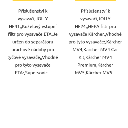
Příslušenství k
Příslušenství k
vysavači,JOLLY
vysavači,JOLLY
HF41,,Kuželový vstupní
HF24,,HEPA filtr pro
filtr pro vysavače ETA,Je
vysavače Kärcher,,Vhodné
určen do separátoru
pro tyto vysavače:,Kärcher
prachové nádoby pro
MV4,Kärcher MV4 Car
tyčové vysavače,,Vhodné
Kit,Kärcher MV4
pro tyto vysavače
Premium,Kärcher
ETA:,Supersonic...
MV5,Kärcher MV5...