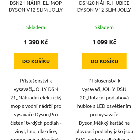
DSN21 NÁHR. EL. MOP
DSN20 NÁHR. HUBICE
o
u
DYSON V12 SLIM JOLLY
DYSON V12 SLIM JOLLY
d
k
u
t
Skladem
Skladem
k
ů
t
1 390 Kč
1 099 Kč
ů
DO KOŠÍKU
DO KOŠÍKU
Příslušenství k
Příslušenství k
vysavači,JOLLY DSN
vysavači,JOLLY DSN
21,,Náhradní elektrický
20,,Rotační podlahová
mop s vodní nádrží pro
hubice s LED osvětlením
vysavače Dyson,Pro
pro vysavače
čistění tvrdých podlah -
Dyson,Měkký kartáč na
vinyl, lino, dlaždice,
plovoucí podlahy jako jsou
mramorové a dřevěné...
PVC, parkety, dlaždice a...