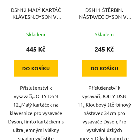
DSN12 MALÝ KARTÁČ
DSN11 ŠTĚRBIN.
KLÁVESN.DYSON V7
NÁSTAVEC DYSON V7
JOLLY
JOLLY
Skladem
Skladem
445 Kč
245 Kč
DO KOŠÍKU
DO KOŠÍKU
Příslušenství k
Příslušenství k
vysavači,JOLLY DSN
vysavači,JOLLY DSN
12,,Malý kartáček na
11,,Kloubový štěrbinový
klávesnice pro vysavače
nástavec 34cm pro
Dyson,Tímto kartáčkem s
vysavače Dyson,Pro
ultra jemnými vlákny
vysávání úzkých
snadno vyčistíte
mezer,Díky kloubu lze