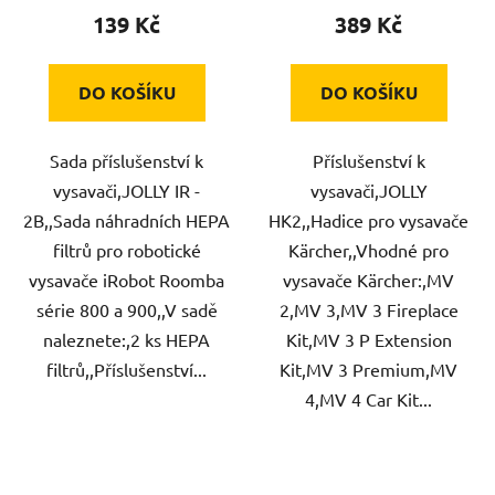
139 Kč
389 Kč
DO KOŠÍKU
DO KOŠÍKU
Sada příslušenství k
Příslušenství k
vysavači,JOLLY IR -
vysavači,JOLLY
2B,,Sada náhradních HEPA
HK2,,Hadice pro vysavače
filtrů pro robotické
Kärcher,,Vhodné pro
vysavače iRobot Roomba
vysavače Kärcher:,MV
série 800 a 900,,V sadě
2,MV 3,MV 3 Fireplace
naleznete:,2 ks HEPA
Kit,MV 3 P Extension
filtrů,,Příslušenství...
Kit,MV 3 Premium,MV
4,MV 4 Car Kit...