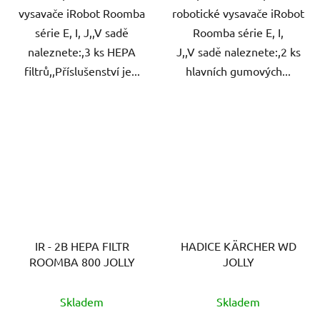
vysavače iRobot Roomba
robotické vysavače iRobot
série E, I, J,,V sadě
Roomba série E, I,
naleznete:,3 ks HEPA
J,,V sadě naleznete:,2 ks
filtrů,,Příslušenství je...
hlavních gumových...
IR - 2B HEPA FILTR
HADICE KÄRCHER WD
ROOMBA 800 JOLLY
JOLLY
Skladem
Skladem