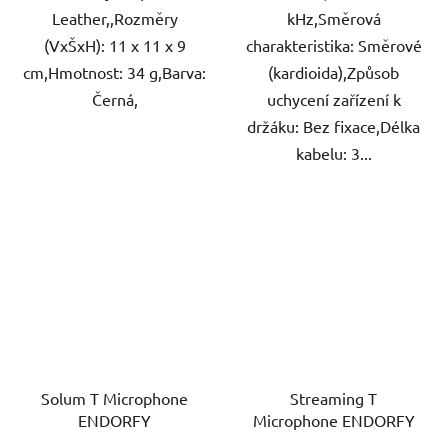
Leather,,Rozměry
kHz,Směrová
(VxŠxH): 11 x 11 x 9
charakteristika: Směrové
cm,Hmotnost: 34 g,Barva:
(kardioida),Způsob
Černá,
uchycení zařízení k
držáku: Bez fixace,Délka
kabelu: 3...
Solum T Microphone
Streaming T
ENDORFY
Microphone ENDORFY