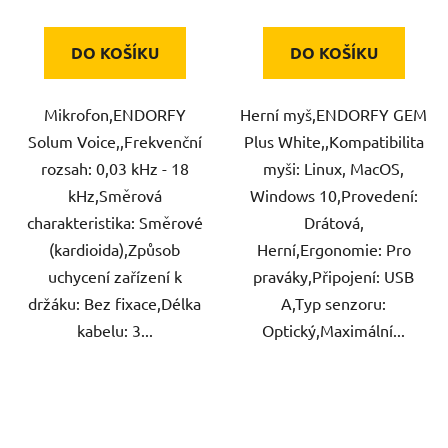
DO KOŠÍKU
DO KOŠÍKU
Mikrofon,ENDORFY
Herní myš,ENDORFY GEM
Solum Voice,,Frekvenční
Plus White,,Kompatibilita
rozsah: 0,03 kHz - 18
myši: Linux, MacOS,
kHz,Směrová
Windows 10,Provedení:
charakteristika: Směrové
Drátová,
(kardioida),Způsob
Herní,Ergonomie: Pro
uchycení zařízení k
praváky,Připojení: USB
držáku: Bez fixace,Délka
A,Typ senzoru:
kabelu: 3...
Optický,Maximální...