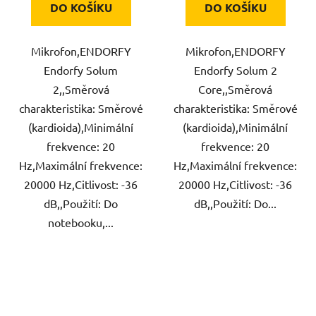
DO KOŠÍKU
DO KOŠÍKU
Mikrofon,ENDORFY
Mikrofon,ENDORFY
Endorfy Solum
Endorfy Solum 2
2,,Směrová
Core,,Směrová
charakteristika: Směrové
charakteristika: Směrové
(kardioida),Minimální
(kardioida),Minimální
frekvence: 20
frekvence: 20
Hz,Maximální frekvence:
Hz,Maximální frekvence:
20000 Hz,Citlivost: -36
20000 Hz,Citlivost: -36
dB,,Použití: Do
dB,,Použití: Do...
notebooku,...