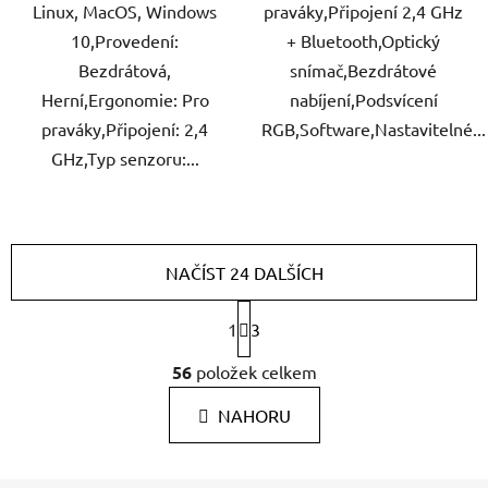
Linux, MacOS, Windows
praváky,Připojení 2,4 GHz
10,Provedení:
+ Bluetooth,Optický
Bezdrátová,
snímač,Bezdrátové
Herní,Ergonomie: Pro
nabíjení,Podsvícení
praváky,Připojení: 2,4
RGB,Software,Nastavitelné...
GHz,Typ senzoru:...
NAČÍST 24 DALŠÍCH
S
1
3
t
r
O
56
položek celkem
á
v
n
l
k
NAHORU
á
o
d
v
a
á