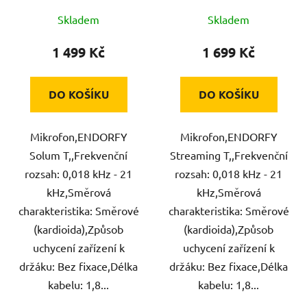
Skladem
Skladem
1 499 Kč
1 699 Kč
DO KOŠÍKU
DO KOŠÍKU
Mikrofon,ENDORFY
Mikrofon,ENDORFY
Solum T,,Frekvenční
Streaming T,,Frekvenční
rozsah: 0,018 kHz - 21
rozsah: 0,018 kHz - 21
kHz,Směrová
kHz,Směrová
charakteristika: Směrové
charakteristika: Směrové
(kardioida),Způsob
(kardioida),Způsob
uchycení zařízení k
uchycení zařízení k
držáku: Bez fixace,Délka
držáku: Bez fixace,Délka
kabelu: 1,8...
kabelu: 1,8...