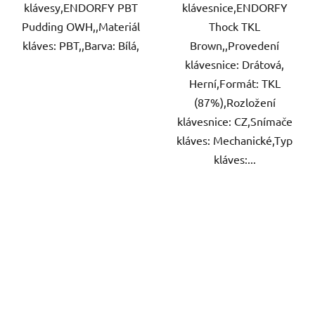
klávesy,ENDORFY PBT
klávesnice,ENDORFY
Pudding OWH,,Materiál
Thock TKL
kláves: PBT,,Barva: Bílá,
Brown,,Provedení
klávesnice: Drátová,
Herní,Formát: TKL
(87%),Rozložení
klávesnice: CZ,Snímače
kláves: Mechanické,Typ
kláves:...