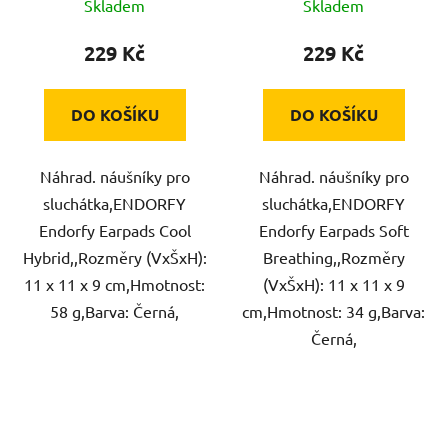
Skladem
Skladem
229 Kč
229 Kč
DO KOŠÍKU
DO KOŠÍKU
Náhrad. náušníky pro
Náhrad. náušníky pro
sluchátka,ENDORFY
sluchátka,ENDORFY
Endorfy Earpads Cool
Endorfy Earpads Soft
Hybrid,,Rozměry (VxŠxH):
Breathing,,Rozměry
11 x 11 x 9 cm,Hmotnost:
(VxŠxH): 11 x 11 x 9
58 g,Barva: Černá,
cm,Hmotnost: 34 g,Barva:
Černá,