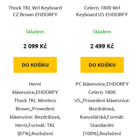
Thock TKL Wrl Keyboard
Celeris 1800 Wrl
CZ Brown ENDORFY
Keyboard US ENDORFY
Skladem
Skladem
2 099 Kč
2 499 Kč
DO KOŠÍKU
DO KOŠÍKU
Herní
PC klávesnice,ENDORFY
klávesnice,ENDORFY
Celeris 1800
Thock TKL Wireless
US,,Provedení klávesnice:
Brown,,Provedení
Bezdrátová,
klávesnice: Bezdrátová,
Kancelářská,Formát:
Herní,Formát: TKL
Standardní
(87%),Rozložení
(100%),Rozložení