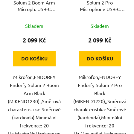
Solum 2 Boom Arm
Solum 2 Pro
o
u
Microph. USB-C
Microphone USB-C
d
k
ENDORFY
ENDORFY
u
t
Skladem
Skladem
k
ů
t
2 099 Kč
2 099 Kč
ů
DO KOŠÍKU
DO KOŠÍKU
Mikrofon,ENDORFY
Mikrofon,ENDORFY
Endorfy Solum 2 Boom
Endorfy Solum 2 Pro
Arm Black
Black
(MIKEND1230),,Směrová
(MIKEND1220),,Směrová
charakteristika: Směrové
charakteristika: Směrové
(kardioida),Minimální
(kardioida),Minimální
frekvence: 20
frekvence: 20
Hz,Maximální frekvence:
Hz,Maximální frekvence: