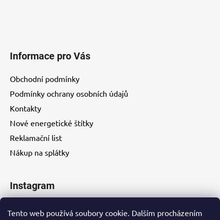
u
Informace pro Vás
Obchodní podmínky
Podmínky ochrany osobních údajů
Kontakty
Nové energetické štítky
Reklamační list
Nákup na splátky
Instagram
Tento web používá soubory cookie. Dalším procházením