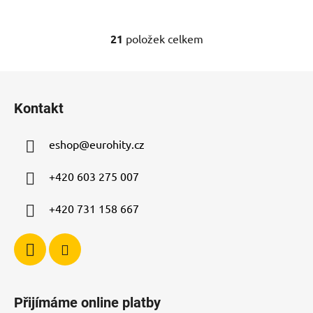
21
položek celkem
O
v
l
Z
á
á
d
Kontakt
p
a
a
c
eshop
@
eurohity.cz
t
í
p
í
+420 603 275 007
r
v
+420 731 158 667
k
y
v
ý
p
i
Přijímáme online platby
s