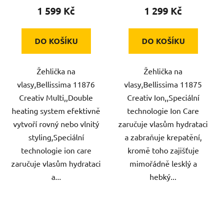
1 599 Kč
1 299 Kč
DO KOŠÍKU
DO KOŠÍKU
Žehlička na
Žehlička na
vlasy,Bellissima 11876
vlasy,Bellissima 11875
Creativ Multi,,Double
Creativ Ion,,Speciální
heating system efektivně
technologie Ion Care
vytvoří rovný nebo vlnitý
zaručuje vlasům hydrataci
styling,Speciální
a zabraňuje krepatění,
technologie ion care
kromě toho zajišťuje
zaručuje vlasům hydrataci
mimořádně lesklý a
a...
hebký...