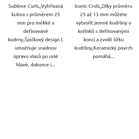
Sublime Curls,,Vyhřívaná
Iconic Cruls,,Díky průměru
kulma s průměrem 25
25 až 13 mm můžete
mm pro měkké a
vytvořit jemné kudrliny u
definované
kořínků s definovanými
kudrny,Špičkový design L
konci a zvolit šířku
umožňuje snadnou
kudrliny,Keramický povrch
úpravu vlasů po celé
pomáhá...
hlavě, dokonce i...