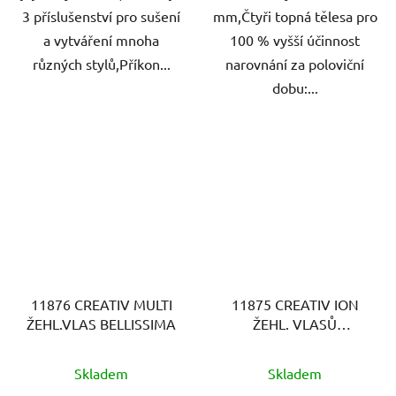
3 příslušenství pro sušení
mm,Čtyři topná tělesa pro
a vytváření mnoha
100 % vyšší účinnost
různých stylů,Příkon...
narovnání za poloviční
dobu:...
11876 CREATIV MULTI
11875 CREATIV ION
ŽEHL.VLAS BELLISSIMA
ŽEHL. VLASŮ
BELLISSIMA
Skladem
Skladem