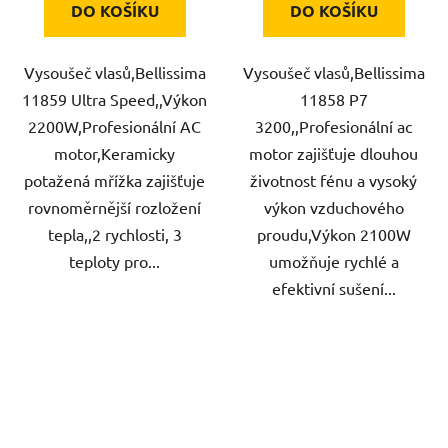
DO KOŠÍKU
DO KOŠÍKU
Vysoušeč vlasů,Bellissima
Vysoušeč vlasů,Bellissima
11859 Ultra Speed,,Výkon
11858 P7
2200W,Profesionální AC
3200,,Profesionální ac
motor,Keramicky
motor zajišťuje dlouhou
potažená mřížka zajišťuje
životnost fénu a vysoký
rovnoměrnější rozložení
výkon vzduchového
tepla,,2 rychlosti, 3
proudu,Výkon 2100W
teploty pro...
umožňuje rychlé a
efektivní sušení...