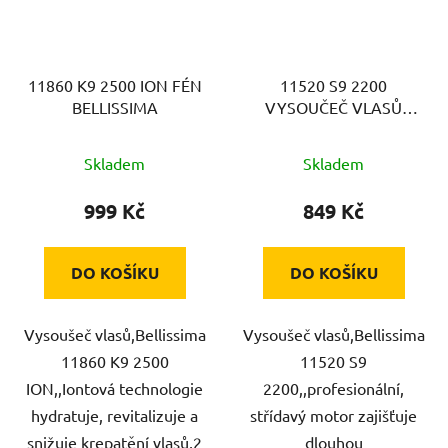
11860 K9 2500 ION FÉN
11520 S9 2200
BELLISSIMA
VYSOUČEČ VLASŮ
BELLISSIMA
Skladem
Skladem
999 Kč
849 Kč
DO KOŠÍKU
DO KOŠÍKU
Vysoušeč vlasů,Bellissima
Vysoušeč vlasů,Bellissima
11860 K9 2500
11520 S9
ION,,Iontová technologie
2200,,profesionální,
hydratuje, revitalizuje a
střídavý motor zajišťuje
snižuje krepatění vlasů,2
dlouhou