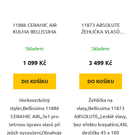
11886 CERAMIC AIR
11873 ABSOLUTE
KULMA BELLISSIMA
ŽEHLIČKA VLASŮ
BELLISSIMA
Skladem
Skladem
1 099 Kč
3 499 Kč
DO KOŠÍKU
DO KOŠÍKU
Horkovzdušný
Žehlička na
styler,Bellissima 11886
vlasy,Bellissima 11873
CERAMIC AIR,,3v1 pro
ABSOLUTE,,Lesklé vlasy,
šetrnou úpravu vlasů při
bez efektu krepatění,4XL
jejich vysoušení,Obsahuje
destičky 45 x 100