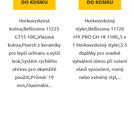
DO KOŠÍKU
DO KOŠÍKU
Horkovzdušná
Horkovzdušný
kulma,Bellissima 11225
styler,Bellissima 11726
GT15 100,,Vlasová
MY PRO GH 18 1100,,5 v
kulma,Povrch z keramiky
1 Horkovzdušný styler,S 5
pro lepší ochranu a vyšší
doplňky pro snadné
lesk,Systém rychlého
vytváření účesu při sušení
ohřevu pro okamžité
vlasů vysoušení, rovný
použití,Průměr 19
nebo zvlněný styl,...
mm,Maximální...