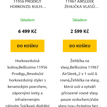
11956 PRODIGY
11967 AIRSLEEK
HORKOVZD. KULMA
ŽEHLIČKA VLASŮ
BELLISSIMA
BELLISSIMA
Skladem
Skladem
6 499 Kč
2 599 Kč
DO KOŠÍKU
DO KOŠÍKU
Horkovzdušná
Žehlička na
kulma,Bellissima 11956
vlasy,Bellissima 11967
Prodigy,,Revoluční
AirSleek,,2 v 1 suší &
horkovzdušný styler s
rovná,Žehlička na vlasy,
keramickým povrchem,
která suší a vytváří
zápornými ionty a
přirozené rovné vlasy
infračerveným
pouze vzduchem,Vaše
zářením,Špičkový digitální
vlasy jsou chráněny bez...