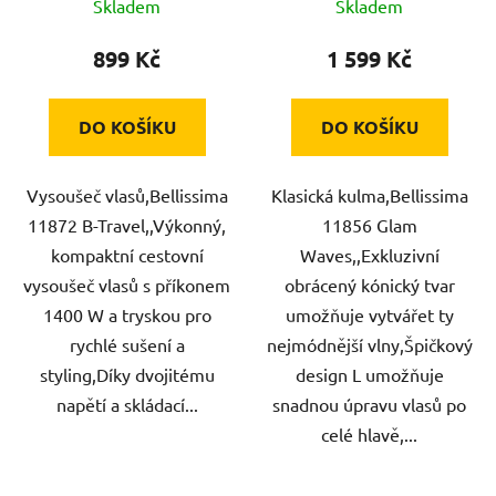
Skladem
Skladem
899 Kč
1 599 Kč
DO KOŠÍKU
DO KOŠÍKU
Vysoušeč vlasů,Bellissima
Klasická kulma,Bellissima
11872 B-Travel,,Výkonný,
11856 Glam
kompaktní cestovní
Waves,,Exkluzivní
vysoušeč vlasů s příkonem
obrácený kónický tvar
1400 W a tryskou pro
umožňuje vytvářet ty
rychlé sušení a
nejmódnější vlny,Špičkový
styling,Díky dvojitému
design L umožňuje
napětí a skládací...
snadnou úpravu vlasů po
celé hlavě,...