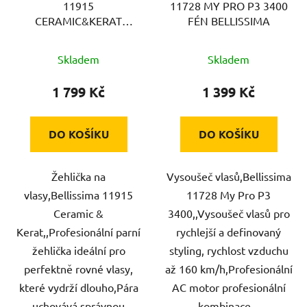
11915
11728 MY PRO P3 3400
o
u
CERAMIC&KERAT
FÉN BELLISSIMA
d
k
ŽEHL.VLAS BELLISSIMA
u
t
Skladem
Skladem
k
ů
t
1 799 Kč
1 399 Kč
ů
DO KOŠÍKU
DO KOŠÍKU
Žehlička na
Vysoušeč vlasů,Bellissima
vlasy,Bellissima 11915
11728 My Pro P3
Ceramic &
3400,,Vysoušeč vlasů pro
Kerat,,Profesionální parní
rychlejší a definovaný
žehlička ideální pro
styling, rychlost vzduchu
perfektně rovné vlasy,
až 160 km/h,Profesionální
které vydrží dlouho,Pára
AC motor profesionální
uchovává správnou
kombinace...