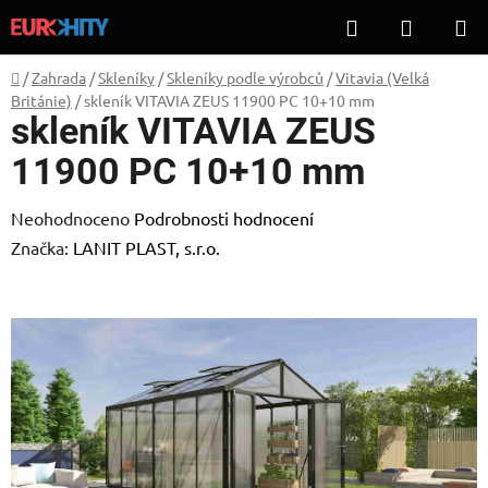
Přejít
Hledat
NÁKUP
na
KOŠÍK
obsah
Domů
/
Zahrada
/
Skleníky
/
Skleníky podle výrobců
/
Vitavia (Velká
Británie)
/
skleník VITAVIA ZEUS 11900 PC 10+10 mm
skleník VITAVIA ZEUS
11900 PC 10+10 mm
Průměrné
Neohodnoceno
Podrobnosti hodnocení
hodnocení
Značka:
LANIT PLAST, s.r.o.
produktu
je
0,0
z
5
hvězdiček.