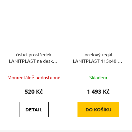
čisticí prostředek
ocelový regál
LANITPLAST na desky z
LANITPLAST 115x40 cm
polykarbonátu
dvoupolicový stříbrný
GSD2
Momentálně nedostupné
Skladem
520 Kč
1 493 Kč
DETAIL
DO KOŠÍKU