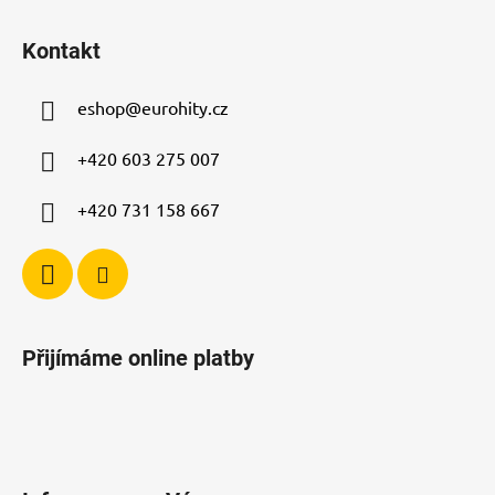
Z
á
Kontakt
p
a
eshop
@
eurohity.cz
t
í
+420 603 275 007
+420 731 158 667
Přijímáme online platby