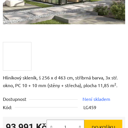
Hliníkový skleník, š 256 x d 463 cm, stříbrná barva, 3x stř.
2
okno, PC 10 + 10 mm (stěny + střecha), plocha 11,85 m
.
Dostupnost
Není skladem
Kód:
LG459
93 991 Kč
DO KOŠÍKU