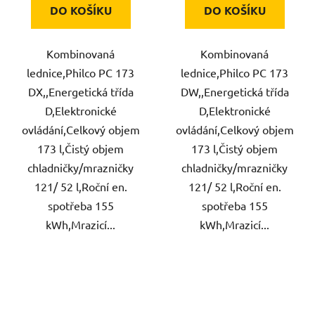
DO KOŠÍKU
DO KOŠÍKU
Kombinovaná
Kombinovaná
lednice,Philco PC 173
lednice,Philco PC 173
DX,,Energetická třída
DW,,Energetická třída
D,Elektronické
D,Elektronické
ovládání,Celkový objem
ovládání,Celkový objem
173 l,Čistý objem
173 l,Čistý objem
chladničky/mrazničky
chladničky/mrazničky
121/ 52 l,Roční en.
121/ 52 l,Roční en.
spotřeba 155
spotřeba 155
kWh,Mrazicí...
kWh,Mrazicí...