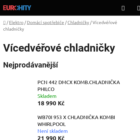
Přejít
Hled
na
obsah
Domů
/
Elektro
/
Domácí spotřebiče
/
Chladničky
/
Vícedvéřové
chladničky
Vícedvéřové chladničky
Nejprodávanější
PCN 442 DMCX KOMB.CHLADNIČKA
PHILCO
Skladem
18 990 Kč
WB70I 953 X CHLADNIČKA KOMBI
WHIRLPOOL
Není skladem
21 990 Kč