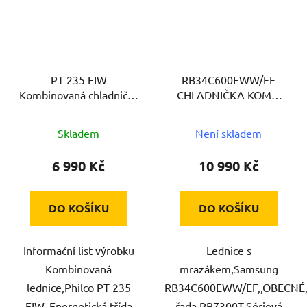
PT 235 EIW
RB34C600EWW/EF
Kombinovaná chladnička
CHLADNIČKA KOMBI
PHILCO
SAMSUNG
Skladem
Není skladem
6 990 Kč
10 990 Kč
DO KOŠÍKU
DO KOŠÍKU
Informační list výrobku
Lednice s
Kombinovaná
mrazákem,Samsung
lednice,Philco PT 235
RB34C600EWW/EF,,OBECNÉ,
EIW,,Energetická třída
řada RB7300T,Sériová