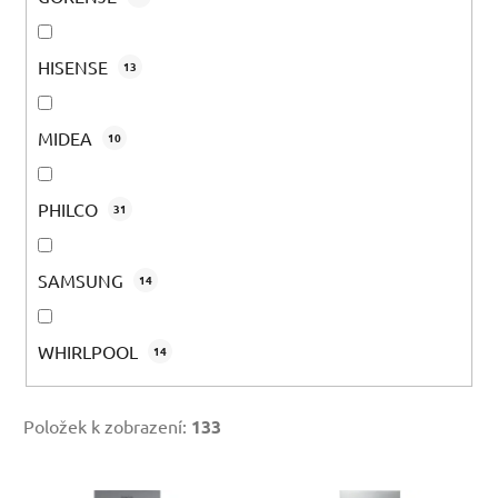
HISENSE
13
MIDEA
10
PHILCO
31
SAMSUNG
14
WHIRLPOOL
14
Položek k zobrazení:
133
V