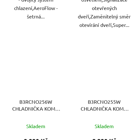
chlazení,AeroFlow -
otevřených
šetrná...
dveří,Zaměnitelný směr
otevírání dveří,Super...
B3RCNO256W
B3RCNO255W
CHLADNIČKA KOMBI
CHLADNIČKA KOMBI
BEKO
BEKO
Skladem
Skladem