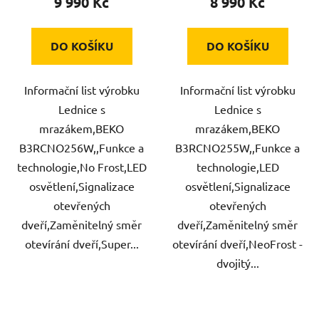
9 990 Kč
8 990 Kč
DO KOŠÍKU
DO KOŠÍKU
Informační list výrobku
Informační list výrobku
Lednice s
Lednice s
mrazákem,BEKO
mrazákem,BEKO
B3RCNO256W,,Funkce a
B3RCNO255W,,Funkce a
technologie,No Frost,LED
technologie,LED
osvětlení,Signalizace
osvětlení,Signalizace
otevřených
otevřených
dveří,Zaměnitelný směr
dveří,Zaměnitelný směr
otevírání dveří,Super...
otevírání dveří,NeoFrost -
dvojitý...