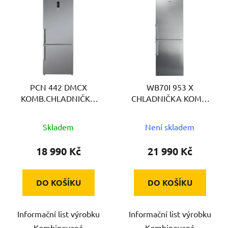
ý
p
i
s
p
r
PCN 442 DMCX
WB70I 953 X
o
KOMB.CHLADNIČKA
CHLADNIČKA KOMBI
d
PHILCO
WHIRLPOOL
u
Skladem
Není skladem
k
t
18 990 Kč
21 990 Kč
ů
DO KOŠÍKU
DO KOŠÍKU
Informační list výrobku
Informační list výrobku
Kombinovaná
Kombinovaná