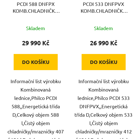
PCDI 588 DNFPX
PCDI 533 DNFPVX
KOMB.CHLADNIČKA
KOMB.CHLADNIČKA
PHILCO
PHILCO
Skladem
Skladem
29 990 Kč
26 990 Kč
DO KOŠÍKU
DO KOŠÍKU
Informační list výrobku
Informační list výrobku
Kombinovaná
Kombinovaná
lednice,Philco PCDI
lednice,Philco PCDI 533
588,,Energetická třída
DNFPVX,,Energetická
D,Celkový objem 588
třída D,Celkový objem 533
l,Čistý objem
l,Čistý objem
chladničky/mrazničky 407
chladničky/mrazničky 412