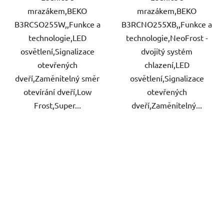
mrazákem,BEKO
mrazákem,BEKO
B3RCSO255W,,Funkce a
B3RCNO255XB,,Funkce a
technologie,LED
technologie,NeoFrost -
osvětlení,Signalizace
dvojitý systém
otevřených
chlazení,LED
dveří,Zaměnitelný směr
osvětlení,Signalizace
otevírání dveří,Low
otevřených
Frost,Super...
dveří,Zaměnitelný...