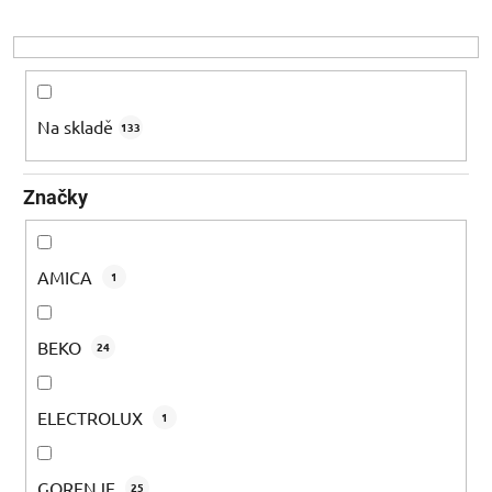
r
o
d
u
k
Na skladě
133
t
ů
Značky
AMICA
1
BEKO
24
ELECTROLUX
1
GORENJE
25