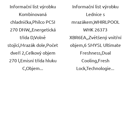
Informační list výrobku
Informační list výrobku
Kombinovaná
Lednice s
chladnička,Philco PCSI
mrazákem,WHIRLPOOL
270 DNW,,Energetická
WHK 26373
třída D,Volně
XBR6EA,,Zvětšený vnitřní
stojící,Mrazák dole,Počet
objem,6 SMYSL Ultimate
dveří 2,Celkový objem
Freshness,Dual
270 l,Emisní třída hluku
Cooling,Fresh
C,Objem...
Lock,Technologie...