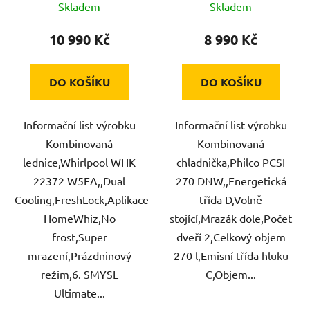
Skladem
Skladem
10 990 Kč
8 990 Kč
DO KOŠÍKU
DO KOŠÍKU
Informační list výrobku
Informační list výrobku
Kombinovaná
Kombinovaná
lednice,Whirlpool WHK
chladnička,Philco PCSI
22372 W5EA,,Dual
270 DNW,,Energetická
Cooling,FreshLock,Aplikace
třída D,Volně
HomeWhiz,No
stojící,Mrazák dole,Počet
frost,Super
dveří 2,Celkový objem
mrazení,Prázdninový
270 l,Emisní třída hluku
režim,6. SMYSL
C,Objem...
Ultimate...