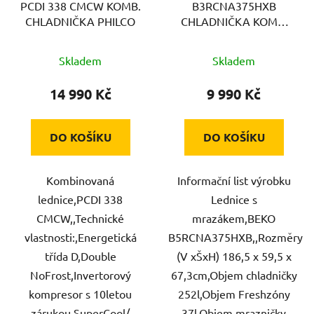
PCDI 338 CMCW KOMB.
B3RCNA375HXB
CHLADNIČKA PHILCO
CHLADNIČKA KOMBI
BEKO
Skladem
Skladem
14 990 Kč
9 990 Kč
DO KOŠÍKU
DO KOŠÍKU
Kombinovaná
Informační list výrobku
lednice,PCDI 338
Lednice s
CMCW,,Technické
mrazákem,BEKO
vlastnosti:,Energetická
B5RCNA375HXB,,Rozměry
třída D,Double
(V xŠxH) 186,5 x 59,5 x
NoFrost,Invertorový
67,3cm,Objem chladničky
kompresor s 10letou
252l,Objem Freshzóny
zárukou,SuperCool/
37l,Objem mrazničky