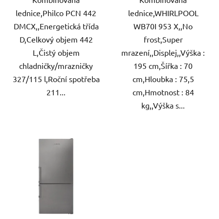
lednice,Philco PCN 442
lednice,WHIRLPOOL
DMCX,,Energetická třída
WB70I 953 X,,No
D,Celkový objem 442
frost,Super
L,Čistý objem
mrazení,,Displej,,Výška :
chladničky/mrazničky
195 cm,Šířka : 70
327/115 l,Roční spotřeba
cm,Hloubka : 75,5
211...
cm,Hmotnost : 84
kg,,Výška s...