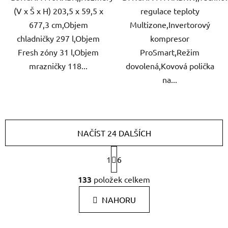
(V x Š x H) 203,5 x 59,5 x
regulace teploty
677,3 cm,Objem
Multizone,Invertorový
chladničky 297 l,Objem
kompresor
Fresh zóny 31 l,Objem
ProSmart,Režim
mrazničky 118...
dovolená,Kovová polička
na...
NAČÍST 24 DALŠÍCH
S
1
6
t
r
O
133
položek celkem
á
v
n
l
k
NAHORU
á
o
d
v
a
á