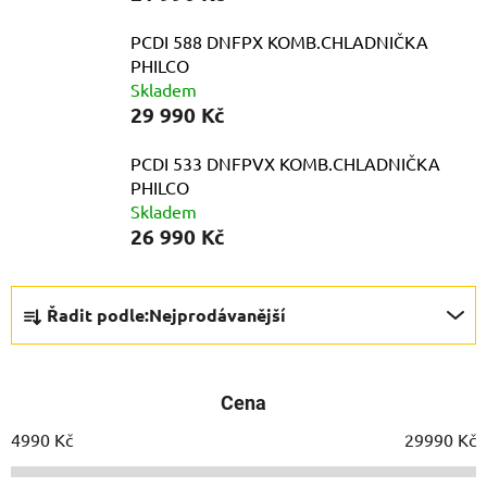
PCDI 588 DNFPX KOMB.CHLADNIČKA
PHILCO
Skladem
29 990 Kč
PCDI 533 DNFPVX KOMB.CHLADNIČKA
PHILCO
Skladem
26 990 Kč
Ř
Řadit podle:
Nejprodávanější
a
z
e
Cena
n
í
4990
Kč
29990
Kč
p