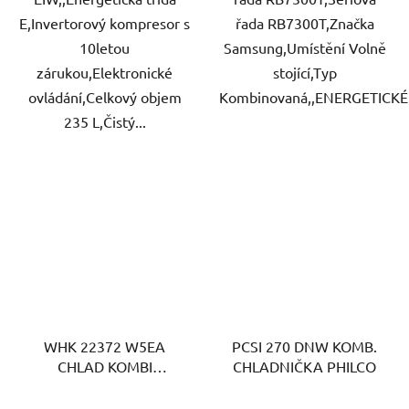
E,Invertorový kompresor s
řada RB7300T,Značka
10letou
Samsung,Umístění Volně
zárukou,Elektronické
stojící,Typ
ovládání,Celkový objem
Kombinovaná,,ENERGETICKÉ.
235 L,Čistý...
WHK 22372 W5EA
PCSI 270 DNW KOMB.
CHLAD KOMBI
CHLADNIČKA PHILCO
WHIRLPOOL