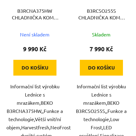
B3RCNA375HW
B3RCSO255S
CHLADNIČKA KOMBI
CHLADNIČKA KOMBI
BEKO
BEKO
Není skladem
Skladem
9 990 Kč
7 990 Kč
DO KOŠÍKU
DO KOŠÍKU
Informační list výrobku
Informační list výrobku
Lednice s
Lednice s
mrazákem,BEKO
mrazákem,BEKO
B3RCNA375HW,,Funkce a
B3RCSO255S,,Funkce a
technologie,Větší vnitřní
technologie,Low
objem,Harvestfresh,NeoFrost
Frost,LED
- dvojitý systém
osvětlení,Signalizace