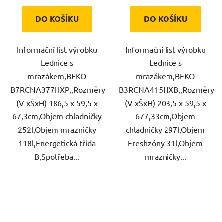
DO KOŠÍKU
DO KOŠÍKU
Informační list výrobku
Informační list výrobku
Lednice s
Lednice s
mrazákem,BEKO
mrazákem,BEKO
B7RCNA377HXP,,Rozměry
B3RCNA415HXB,,Rozměry
(V xŠxH) 186,5 x 59,5 x
(V xŠxH) 203,5 x 59,5 x
67,3cm,Objem chladničky
677,33cm,Objem
252l,Objem mrazničky
chladničky 297l,Objem
118l,Energetická třída
Freshzóny 31l,Objem
B,Spotřeba...
mrazničky...