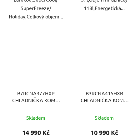
SuperFreeze/
118l,Energetická...
Holiday,Celkový objem...
B7RCNA377HXP
B3RCNA415HXB
CHLADNIČKA KOMBI
CHLADNIČKA KOMBI
BEKO
BEKO
Skladem
Skladem
14 990 Kč
10 990 Kč