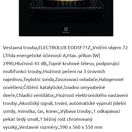
Vestavná trouba,ELECTROLUX EOD5F71Z,,Vnitřní objem 72
l,Třída energetické účinnosti A,Max. příkon (W)
2990,Hlučnost 43 dB,,Topné kruhové těleso, podporující
multifunkci trouby,Možnost pečení na 3 úrovních
najednou,Teplotní sonda,Zasunovací ovladače,Halogenové
osvětlení,Čištění: katalytické,Snadno omyvatelné
dveře,Chladící ventilátor,,Možnost elektronického nastavení
trouby:,Akustický signál, trvání, automatické vypnutí jídelní
sondy, minutka, čas, konec,,Výbava trouby:,1 odkapávací
pekáč šedý smalt,1 běžný rošt chromovaný
vysoký,,Vestavné rozměry:,590 x 560 x 550 mm