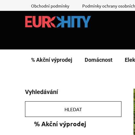
Přejít
Obchodní podmínky
Podmínky ochrany osobních
na
obsah
% Akční výprodej
Domácnost
Elek
P
Vyhledávání
o
s
t
HLEDAT
r
K
Přeskočit
% Akční výprodej
a
a
kategorie
n
t