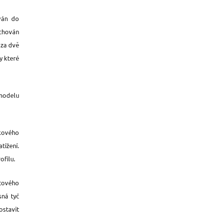
ván do
schován
 za dvě
y které
 modelu
íkového
tížení.
ofilu.
tového
sná tyč
ostavit