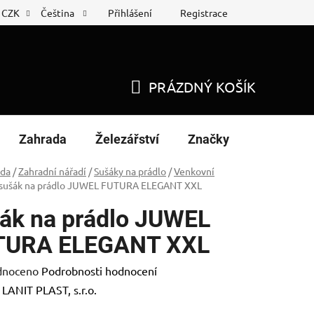
Přihlášení
Registrace
CZK
Čeština
 list
Nákup na splátky
PRÁZDNÝ KOŠÍK
NÁKUPNÍ
KOŠÍK
Zahrada
Železářství
Značky
ada
/
Zahradní nářadí
/
Sušáky na prádlo
/
Venkovní
sušák na prádlo JUWEL FUTURA ELEGANT XXL
ák na prádlo JUWEL
TURA ELEGANT XXL
né
dnoceno
Podrobnosti hodnocení
ení
:
LANIT PLAST, s.r.o.
tu