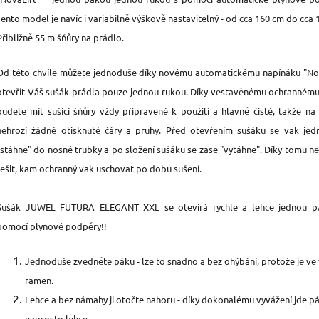
Tento model je navíc i variabilně výškově nastavitelný - od cca 160 cm do cca 
Přibližně 55 m šňůry na prádlo.
Od této chvíle můžete jednoduše
díky novému automatickému napínáku "No
otevřít
Váš sušák prádla pouze jednou rukou. Díky vestavěnému ochranném
budete mít sušící šňůry vždy připravené k použití a hlavně čisté, takže na
nehrozí žádné otisknuté čáry a pruhy. Před otevřením sušáku se vak je
"stáhne" do nosné trubky a po složení sušáku se zase "vytáhne". Díky tomu n
řešit, kam ochranný vak uschovat po dobu sušení.
Sušák JUWEL FUTURA ELEGANT XXL se otevírá rychle a lehce jednou p
pomocí p
lynové podpěry
!!
Jednoduše zvedněte páku - lze to snadno a bez ohýbání, protože je ve
ramen.
Lehce a bez námahy ji otočte nahoru - díky dokonalému vyvážení jde p
naprosto lehce.