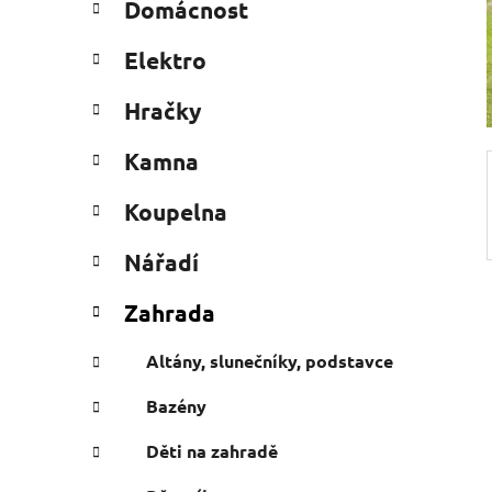
Domácnost
e
n
g
í
Elektro
o
p
r
a
Hračky
i
n
e
Kamna
e
l
Koupelna
Nářadí
Zahrada
Altány, slunečníky, podstavce
Bazény
Děti na zahradě