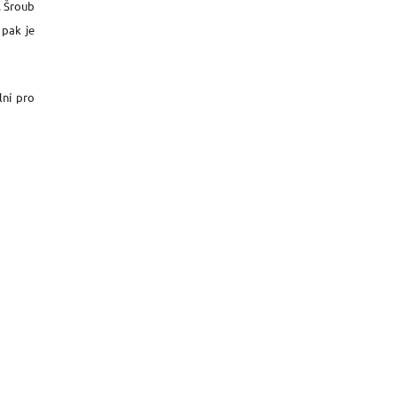
. Šroub
 pak je
lní pro