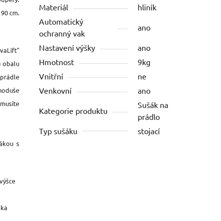
Materiál
hliník
190 cm.
Automatický
ano
ochranný vak
Nastavení výšky
ano
vaLift"
Hmotnost
9kg
u obalu
Vnitřní
ne
 prádle
Venkovní
ano
dnoduše
emusíte
Sušák na
Kategorie produktu
prádlo
Typ sušáku
stojací
ákou s
 výšce
áka