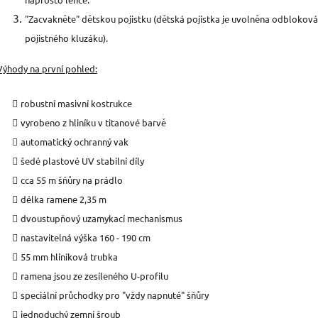
"Zacvakněte" dětskou pojistku (dětská pojistka je uvolněna odblokov
pojistného kluzáku).
Výhody na první pohled
:
robustní masivní kostrukce
vyrobeno z hliníku v titanové barvě
automatický ochranný vak
šedé plastové UV stabilní díly
cca 55 m šňůry na prádlo
délka ramene 2,35 m
dvoustupňový uzamykací mechanismus
nastavitelná výška 160 - 190 cm
55 mm hliníková trubka
ramena jsou ze zesíleného U-profilu
speciální průchodky pro "vždy napnuté" šňůry
jednoduchý zemní šroub