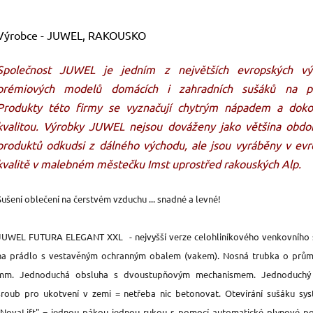
Výrobce - JUWEL, RAKOUSKO
Společnost JUWEL je jedním z největších evropských vý
prémiových modelů domácích i zahradních sušáků na pr
Produkty této firmy se vyznačují chytrým nápadem a doko
kvalitou. Výrobky JUWEL nejsou dováženy jako většina obdo
produktů odkudsi z dálného východu, ale jsou vyráběny v ev
kvalitě v malebném městečku Imst uprostřed rakouských Alp.
Sušení oblečení na čerstvém vzduchu ... snadné a levné!
JUWEL FUTURA ELEGANT XXL - nejvyšší verze celohliníkového venkovního 
na prádlo s vestavěným ochranným obalem (vakem). Nosná trubka o prům
mm. Jednoduchá obsluha s dvoustupňovým mechanismem. Jednoduchý
šroub pro ukotvení v zemi = netřeba nic betonovat. Otevírání sušáku s
"NovaLift"
= jednou pákou jednou rukou s pomocí automatické plynové p