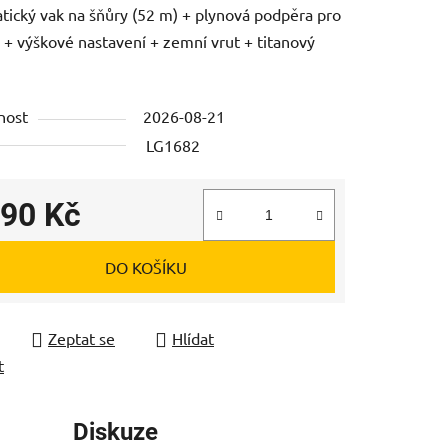
ický vak na šňůry (52 m) + plynová podpěra pro
í + výškové nastavení + zemní vrut + titanový
nost
2026-08-21
ek.
LG1682
690 Kč
 cena:
DO KOŠÍKU
Zeptat se
Hlídat
t
Diskuze