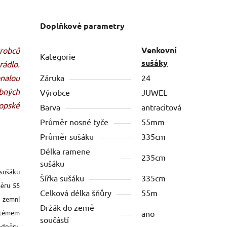
Doplňkové parametry
Venkovní
robců
Kategorie
sušáky
ádlo.
nalou
Záruka
24
bných
Výrobce
JUWEL
ropské
Barva
antracitová
Průměr nosné tyče
55mm
Průměr sušáku
335cm
Délka ramene
235cm
sušáku
sušáku
Šířka sušáku
335cm
ěru 55
Celková délka šňůry
55m
 zemní
Držák do země
ystémem
ano
součástí
odpěry
.