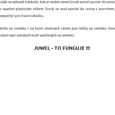
sušák na zahradě kdekoliv, kde je možné zemní šroub pevně zavrtat do země
je opatřen plastovým víčkem. Šroub se musí zavrtat do roviny s povrchem,
bezpečný i pro travní sekačku.
Háčky na ramínka = na konci závěsných ramen jsou háčky na ramínka. Ideá
sušení např. pánských košil vyvěšených na ramínku.
JUWEL - TO FUNGUJE !!!