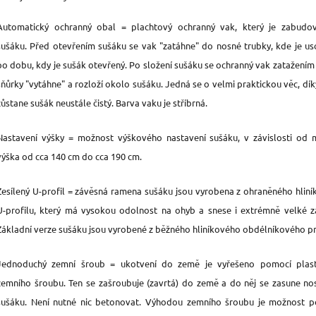
Automatický ochranný obal = plachtový ochranný vak, který je zabudo
sušáku. Před otevřením sušáku se vak "zatáhne" do nosné trubky, kde je u
po dobu, kdy je sušák otevřený. Po složení sušáku se ochranný vak zatažením
šňůrky "vytáhne" a rozloží okolo sušáku. Jedná se o velmi praktickou věc, dík
zůstane sušák neustále čistý. Barva vaku je stříbrná.
Nastavení výšky = možnost výškového nastavení sušáku, v závislosti od
výška od cca 140 cm do cca 190 cm.
Zesílený U-profil = závěsná ramena sušáku jsou vyrobena z ohraněného hlin
U-profilu, který má vysokou odolnost na ohyb a snese i extrémně velké za
Základní verze sušáku jsou vyrobené z běžného hliníkového obdélníkového pr
Jednoduchý zemní šroub = ukotvení do země je vyřešeno pomocí plas
zemního šroubu. Ten se zašroubuje (zavrtá) do země a do něj se zasune no
sušáku. Není nutné nic betonovat. Výhodou zemního šroubu je možnost p