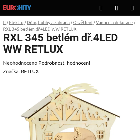
Přejít
Hledat
NÁKUP
na
KOŠÍK
obsah
Domů
/
Elektro
/
Dům, hobby a zahrada
/
Osvětlení
/
Vánoce a dekorace
/
RXL 345 betlém dř.4LED WW RETLUX
RXL 345 betlém dř.4LED
WW RETLUX
Průměrné
Neohodnoceno
Podrobnosti hodnocení
hodnocení
Značka:
RETLUX
produktu
je
0,0
z
5
hvězdiček.