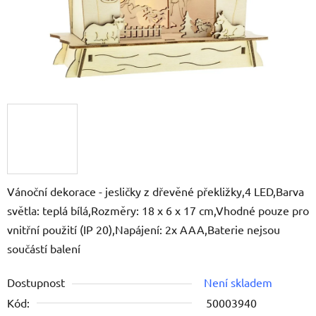
Vánoční dekorace - jesličky z dřevěné překližky,4 LED,Barva
světla: teplá bílá,Rozměry: 18 x 6 x 17 cm,Vhodné pouze pro
vnitřní použití (IP 20),Napájení: 2x AAA,Baterie nejsou
součástí balení
Dostupnost
Není skladem
Kód:
50003940