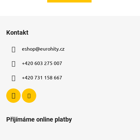
Z
á
Kontakt
p
a
eshop
@
eurohity.cz
t
í
+420 603 275 007
+420 731 158 667
Přijímáme online platby