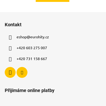
Z
á
Kontakt
p
a
eshop
@
eurohity.cz
t
í
+420 603 275 007
+420 731 158 667
Přijímáme online platby