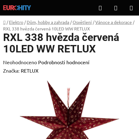
Přejít
Hledat
NÁKUP
na
KOŠÍK
obsah
Domů
/
Elektro
/
Dům, hobby a zahrada
/
Osvětlení
/
Vánoce a dekorace
/
RXL 338 hvězda červená 10LED WW RETLUX
RXL 338 hvězda červená
10LED WW RETLUX
Průměrné
Neohodnoceno
Podrobnosti hodnocení
hodnocení
Značka:
RETLUX
produktu
je
0,0
z
5
hvězdiček.