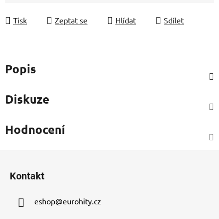
Měrná cena:
Tisk
Zeptat se
Hlídat
Sdílet
Popis
Diskuze
Hodnocení
Z
á
Kontakt
p
a
eshop
@
eurohity.cz
t