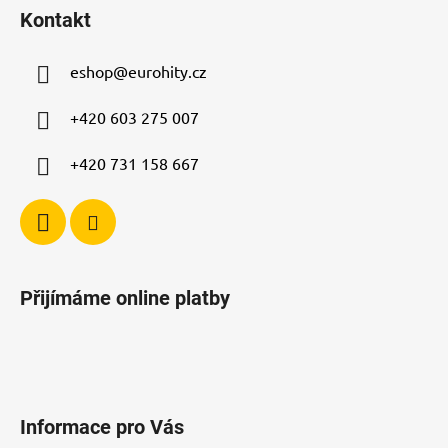
á
Kontakt
p
a
eshop
@
eurohity.cz
t
í
+420 603 275 007
+420 731 158 667
Přijímáme online platby
Informace pro Vás