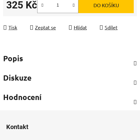
325 Kč
DO KOŠÍKU
Měrná cena:
Tisk
Zeptat se
Hlídat
Sdílet
Popis
Diskuze
Hodnocení
Z
á
Kontakt
p
a