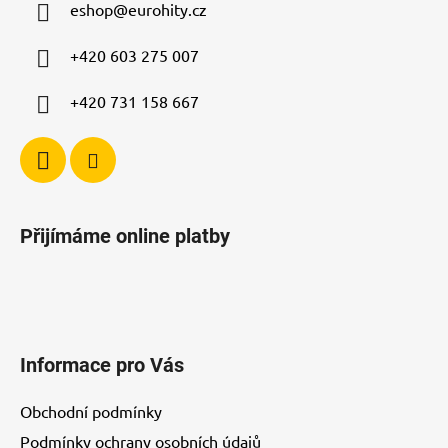
eshop
@
eurohity.cz
t
í
+420 603 275 007
+420 731 158 667
Přijímáme online platby
Informace pro Vás
Obchodní podmínky
Podmínky ochrany osobních údajů