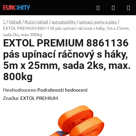
Přejít
Hledat
NÁKUP
na
KOŠÍK
obsah
Domů
/
Nářadí
/
Ruční nářadí
/
autodoplňky
/
upínací gumy a pásy
/
EXTOL PREMIUM 8861136 pás upínací ráčnový s háky, 5m x 25mm,
sada 2ks, max. 800kg
EXTOL PREMIUM 8861136
pás upínací ráčnový s háky,
5m x 25mm, sada 2ks, max.
800kg
Průměrné
Neohodnoceno
Podrobnosti hodnocení
hodnocení
Značka:
EXTOL PREMIUM
produktu
je
0,0
z