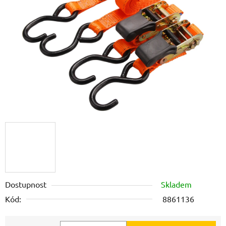
5
hvězdiček.
Dostupnost
Skladem
Kód:
8861136