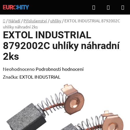
Přejít
Hledat
NÁKUP
na
KOŠÍK
obsah
Domů
/
Nářadí
/
Příslušenství
/
uhlíky
/
EXTOL INDUSTRIAL 8792002C
uhlíky náhradní 2ks
EXTOL INDUSTRIAL
8792002C uhlíky náhradní
2ks
Průměrné
Neohodnoceno
Podrobnosti hodnocení
hodnocení
Značka:
EXTOL INDUSTRIAL
produktu
je
0,0
z
5
hvězdiček.