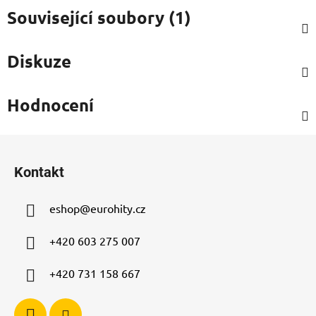
Související soubory (1)
Diskuze
Hodnocení
Z
á
Kontakt
p
a
eshop
@
eurohity.cz
t
í
+420 603 275 007
+420 731 158 667