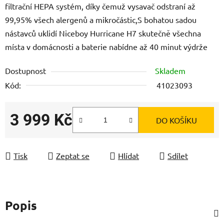
filtrační HEPA systém, díky čemuž vysavač odstraní až
99,95% všech alergenů a mikročástic,S bohatou sadou
nástavců uklidí Niceboy Hurricane H7 skutečně všechna
místa v domácnosti a baterie nabídne až 40 minut výdrže
Dostupnost
Skladem
Kód:
41023093
3 999 Kč
DO KOŠÍKU
Měrná cena:
Tisk
Zeptat se
Hlídat
Sdílet
Popis