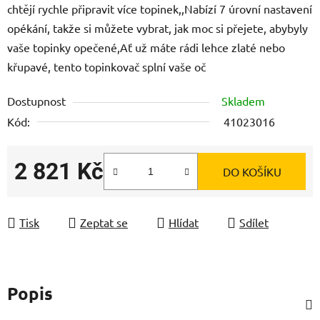
chtějí rychle připravit více topinek,,Nabízí 7 úrovní nastavení
opékání, takže si můžete vybrat, jak moc si přejete, abybyly
vaše topinky opečené,Ať už máte rádi lehce zlaté nebo
křupavé, tento topinkovač splní vaše oč
Dostupnost
Skladem
Kód:
41023016
2 821 Kč
DO KOŠÍKU
Měrná cena:
Tisk
Zeptat se
Hlídat
Sdílet
Popis