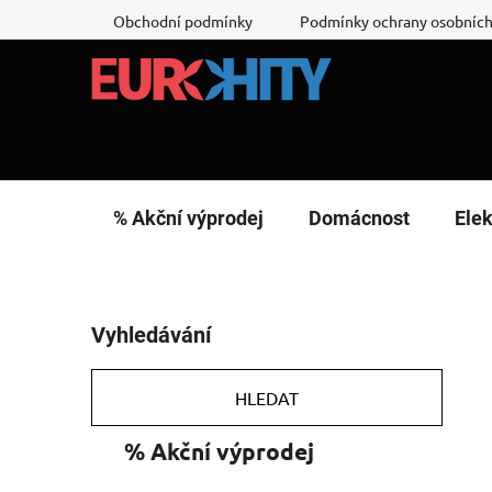
Přejít
Obchodní podmínky
Podmínky ochrany osobních
na
obsah
% Akční výprodej
Domácnost
Elek
P
Vyhledávání
o
s
t
HLEDAT
r
K
Přeskočit
% Akční výprodej
a
a
kategorie
n
t