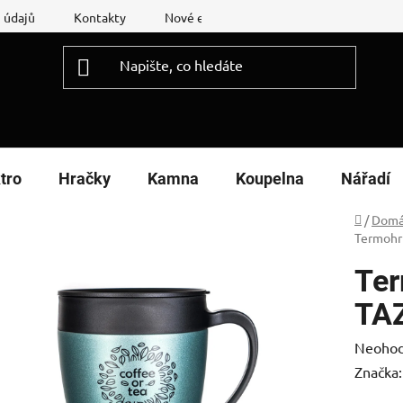
 údajů
Kontakty
Nové energetické štítky
Reklamační
tro
Hračky
Kamna
Koupelna
Nářadí
Domů
/
Domá
Termohr
Te
TAZ
Průměr
Neoho
hodnoc
Značka
produk