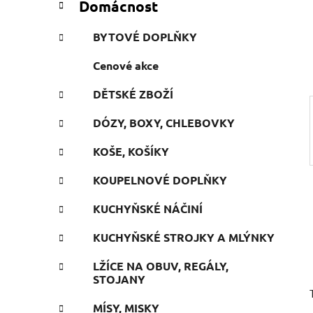
Domácnost
e
n
g
í
BYTOVÉ DOPLŇKY
o
p
r
Cenové akce
a
i
n
e
DĚTSKÉ ZBOŽÍ
e
l
DÓZY, BOXY, CHLEBOVKY
KOŠE, KOŠÍKY
KOUPELNOVÉ DOPLŇKY
KUCHYŇSKÉ NÁČINÍ
KUCHYŇSKÉ STROJKY A MLÝNKY
LŽÍCE NA OBUV, REGÁLY,
STOJANY
MÍSY, MISKY