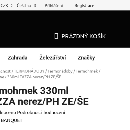
Přihlášení
Registrace
CZK
Čeština
 list
Nákup na splátky
PRÁZDNÝ KOŠÍK
NÁKUPNÍ
KOŠÍK
Zahrada
Železářství
Značky
cnost
/
TERMONÁDOBY
/
Termonádoby
/
Termohrnek
/
nek 330ml TAZZA nerez/PH ZE/ŠE
rmohrnek 330ml
ZA nerez/PH ZE/ŠE
né
dnoceno
Podrobnosti hodnocení
ení
:
BANQUET
tu