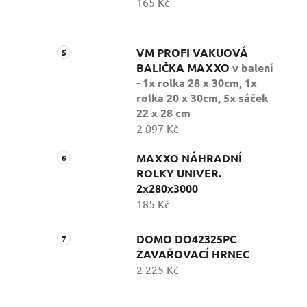
165 Kč
VM PROFI VAKUOVÁ
BALIČKA MAXXO
v balení
- 1x rolka 28 x 30cm, 1x
rolka 20 x 30cm, 5x sáček
22 x 28 cm
2 097 Kč
MAXXO NÁHRADNÍ
ROLKY UNIVER.
2x280x3000
185 Kč
DOMO DO42325PC
ZAVAŘOVACÍ HRNEC
2 225 Kč