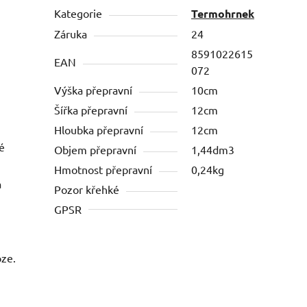
Kategorie
Termohrnek
Záruka
24
8591022615
EAN
072
Výška přepravní
10cm
Šířka přepravní
12cm
Hloubka přepravní
12cm
é
Objem přepravní
1,44dm3
Hmotnost přepravní
0,24kg
a
Pozor křehké
GPSR
oze.