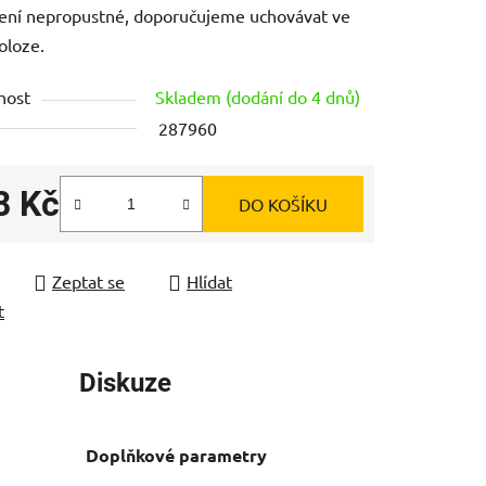
ení nepropustné, doporučujeme uchovávat ve
poloze.
nost
Skladem (dodání do 4 dnů)
287960
ek.
8 Kč
DO KOŠÍKU
 cena:
Zeptat se
Hlídat
t
Diskuze
Doplňkové parametry