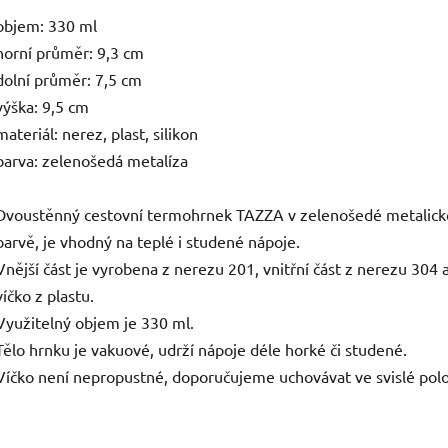
objem: 330 ml
horní průměr: 9,3 cm
dolní průměr: 7,5 cm
výška: 9,5 cm
materiál: nerez, plast, silikon
barva: zelenošedá metalíza
Dvoustěnný cestovní termohrnek TAZZA v zelenošedé metalick
barvě, je vhodný na teplé i studené nápoje.
Vnější část je vyrobena z nerezu 201, vnitřní část z nerezu 304 
víčko z plastu.
Využitelný objem je 330 ml.
Tělo hrnku je vakuové, udrží nápoje déle horké či studené.
Víčko není nepropustné, doporučujeme uchovávat ve svislé pol