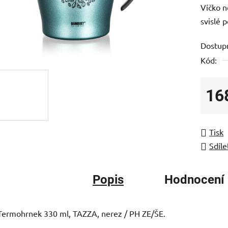
Víčko n
je
svislé 
0,0
z
Dostup
5
Kód:
hvězdič
16
Měrná
Tisk
Sdíle
Popis
Hodnocení
Termohrnek 330 ml, TAZZA, nerez / PH ZE/ŠE.