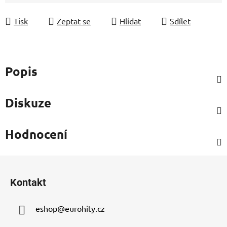
Měrná cena:
Tisk
Zeptat se
Hlídat
Sdílet
Popis
Diskuze
Hodnocení
Z
á
Kontakt
p
a
eshop
@
eurohity.cz
t