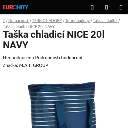
Přejít
Hledat
NÁKUP
na
KOŠÍK
obsah
Domů
/
Domácnost
/
TERMONÁDOBY
/
Termonádoby
/
Taška chladicí
/
Taška chladicí NICE 20l NAVY
Taška chladicí NICE 20l
NAVY
Průměrné
Neohodnoceno
Podrobnosti hodnocení
hodnocení
Značka:
M.A.T. GROUP
produktu
je
0,0
z
5
hvězdiček.