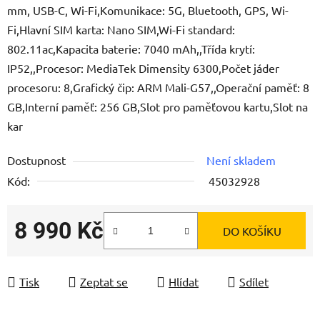
mm, USB-C, Wi-Fi,Komunikace: 5G, Bluetooth, GPS, Wi-
Fi,Hlavní SIM karta: Nano SIM,Wi-Fi standard:
802.11ac,Kapacita baterie: 7040 mAh,,Třída krytí:
IP52,,Procesor: MediaTek Dimensity 6300,Počet jáder
procesoru: 8,Grafický čip: ARM Mali-G57,,Operační paměť: 8
GB,Interní paměť: 256 GB,Slot pro paměťovou kartu,Slot na
kar
Dostupnost
Není skladem
Kód:
45032928
8 990 Kč
DO KOŠÍKU
Měrná cena:
Tisk
Zeptat se
Hlídat
Sdílet