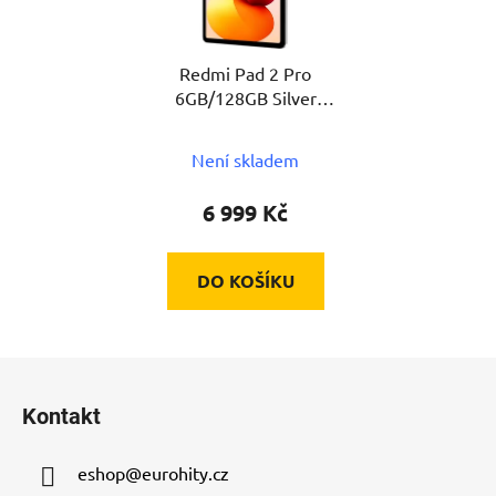
Redmi Pad 2 Pro
6GB/128GB Silver
XIAOMI
Není skladem
6 999 Kč
DO KOŠÍKU
Z
á
Kontakt
p
a
eshop
@
eurohity.cz
t