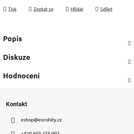
Tisk
Zeptat se
Hlídat
Sdílet
Popis
Diskuze
Hodnocení
Z
á
Kontakt
p
a
eshop
@
eurohity.cz
t
í
+420 603 275 007