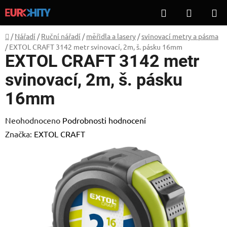
Přejít
Hledat
NÁKUP
na
KOŠÍK
obsah
Domů
/
Nářadí
/
Ruční nářadí
/
měřidla a lasery
/
svinovací metry a pásma
/
EXTOL CRAFT 3142 metr svinovací, 2m, š. pásku 16mm
EXTOL CRAFT 3142 metr
svinovací, 2m, š. pásku
16mm
Průměrné
Neohodnoceno
Podrobnosti hodnocení
hodnocení
Značka:
EXTOL CRAFT
produktu
je
0,0
z
5
hvězdiček.