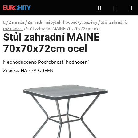
Přejít
Hledat
NÁKUP
na
KOŠÍK
obsah
Domů
/
Zahrada
/
Zahradní nábytek, houpačky, bazény
/
Stůl zahradní,
rozkládací
/
Stůl zahradní MAINE 70x70x72cm ocel
Stůl zahradní MAINE
70x70x72cm ocel
Průměrné
Neohodnoceno
Podrobnosti hodnocení
hodnocení
Značka:
HAPPY GREEN
produktu
je
0,0
z
5
hvězdiček.