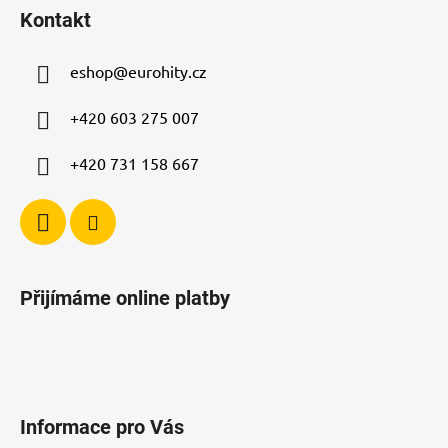
á
Kontakt
p
a
eshop
@
eurohity.cz
t
í
+420 603 275 007
+420 731 158 667
Přijímáme online platby
Informace pro Vás