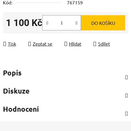
Kód:
767159
1 100 Kč
DO KOŠÍKU
Měrná cena:
Tisk
Zeptat se
Hlídat
Sdílet
Popis
Diskuze
Hodnocení
Z