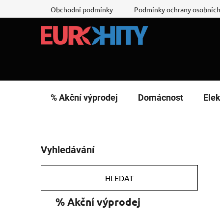
Přejít
Obchodní podmínky
Podmínky ochrany osobních
na
obsah
% Akční výprodej
Domácnost
Elek
P
Vyhledávání
o
s
t
HLEDAT
r
K
Přeskočit
% Akční výprodej
a
a
kategorie
n
t