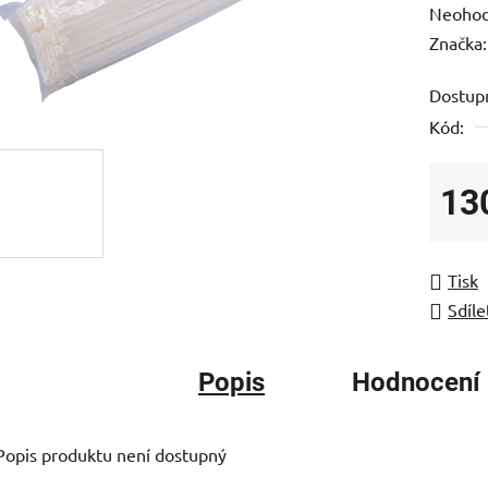
Průměr
Neoho
hodnoc
Značka
produk
Dostup
je
Kód:
0,0
z
5
13
hvězdič
Měrná
Tisk
Sdíle
Popis
Hodnocení
Popis produktu není dostupný