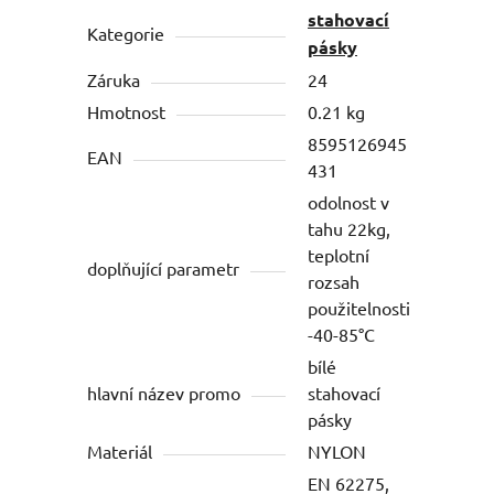
stahovací
Kategorie
pásky
Záruka
24
Hmotnost
0.21 kg
8595126945
EAN
431
odolnost v
tahu 22kg,
teplotní
doplňující parametr
rozsah
použitelnosti
-40-85°C
bílé
hlavní název promo
stahovací
pásky
Materiál
NYLON
EN 62275,