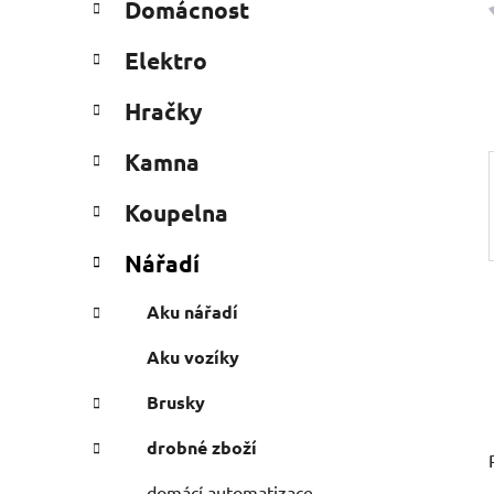
Domácnost
e
n
g
í
Elektro
o
p
r
a
Hračky
i
n
e
Kamna
e
l
Koupelna
Nářadí
Aku nářadí
Aku vozíky
Brusky
drobné zboží
domácí automatizace