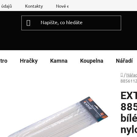
 údajů
Kontakty
Nové energetické štítky
Reklamační
tro
Hračky
Kamna
Koupelna
Nářadí
Domů
/
Nářad
8856112 
EX
885
bíl
nyl