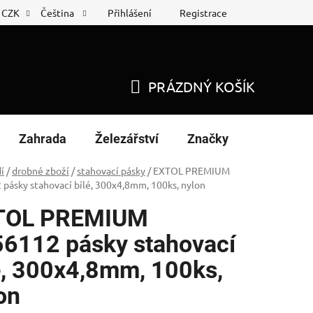
Přihlášení
Registrace
CZK
Čeština
 list
Nákup na splátky
PRÁZDNÝ KOŠÍK
NÁKUPNÍ
KOŠÍK
Zahrada
Železářství
Značky
í
/
drobné zboží
/
stahovací pásky
/
EXTOL PREMIUM
pásky stahovací bílé, 300x4,8mm, 100ks, nylon
TOL PREMIUM
6112 pásky stahovací
é, 300x4,8mm, 100ks,
on