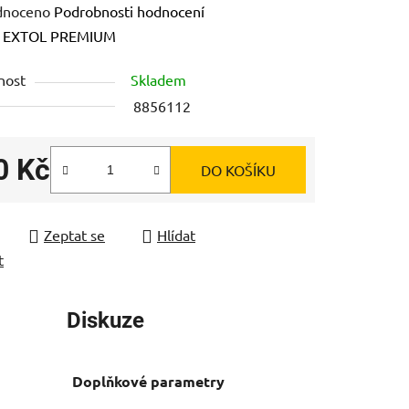
né
dnoceno
Podrobnosti hodnocení
ení
:
EXTOL PREMIUM
tu
nost
Skladem
8856112
0 Kč
DO KOŠÍKU
ek.
 cena:
Zeptat se
Hlídat
t
Diskuze
Doplňkové parametry