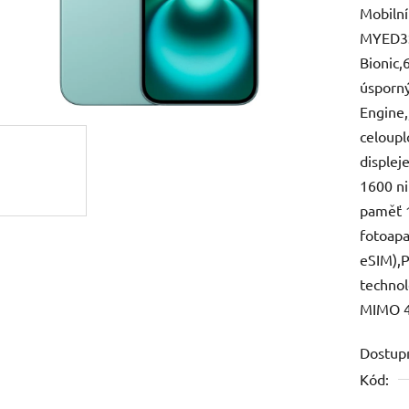
Mobilní
je
MYED3S
0,0
Bionic,
z
úsporný
5
Engine,
hvězdič
celoup
displej
1600 ni
paměť 1
fotoapa
eSIM),
technol
MIMO 4
Dostup
Kód: