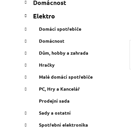
Domácnost
e
n
g
í
Elektro
o
p
r
a
Domácí spotřebiče
i
n
e
Domácnost
e
l
Dům, hobby a zahrada
Hračky
Malé domácí spotřebiče
PC, Hry a Kancelář
Prodejní sada
Sady a ostatní
Spotřební elektronika