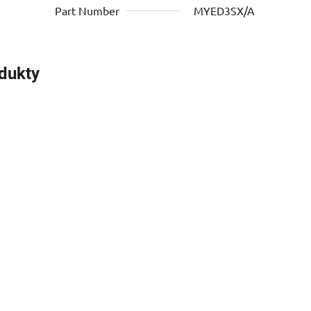
Part Number
MYED3SX/A
odukty