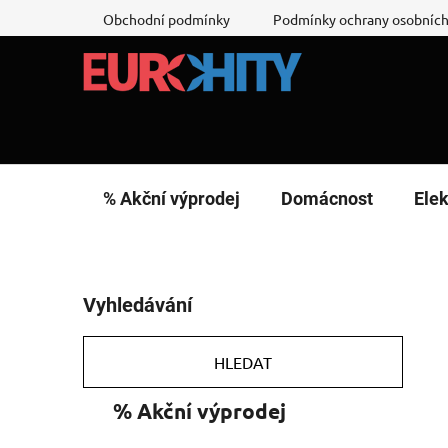
Přejít
Obchodní podmínky
Podmínky ochrany osobních
na
obsah
% Akční výprodej
Domácnost
Elek
P
Vyhledávání
o
s
t
HLEDAT
r
K
Přeskočit
% Akční výprodej
a
a
kategorie
n
t