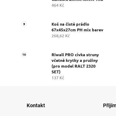
464 Kč
Koš na čisté prádlo
67x45x27cm PH mix barev
268,62 Kč
Riwall PRO cívka struny
včetně krytky a pružiny
(pro model RALT 2320
SET)
137 Kč
Z
á
Kontakt
Přijí
p
a