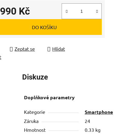
 990 Kč
 cena:
DO KOŠÍKU
Zeptat se
Hlídat
t
Diskuze
Doplňkové parametry
Kategorie
Smartphone
Záruka
24
Hmotnost
0.33 kg