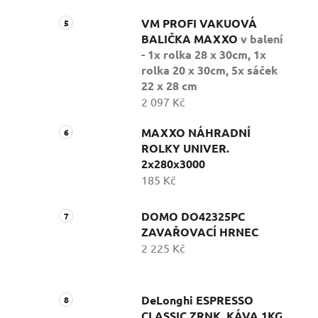
VM PROFI VAKUOVÁ
BALIČKA MAXXO
v balení
- 1x rolka 28 x 30cm, 1x
rolka 20 x 30cm, 5x sáček
22 x 28 cm
2 097 Kč
MAXXO NÁHRADNÍ
ROLKY UNIVER.
2x280x3000
185 Kč
DOMO DO42325PC
ZAVAŘOVACÍ HRNEC
2 225 Kč
DeLonghi ESPRESSO
CLASSIC ZRNK. KÁVA 1KG