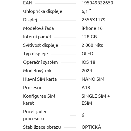
EAN
195949822650
Úhlopříčka displeje
6,1 "
Displej
2556X1179
Modelová řada
iPhone 16
Interní paměť
128 GB
Svítivost displeje
2 000 Nits
Typ displeje
OLED
Operační systém
IOS 18
Modelový rok
2024
Hlavní SIM karta
NANO SIM
Procesor
A18
Konfigurae SIM
SINGLE SIM +
karet
ESIM
Počet jader
6
procesoru
Stabilizace obrazu
OPTICKÁ