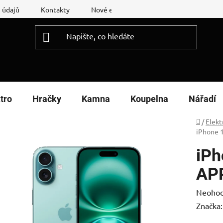
 údajů
Kontakty
Nové energetické štítky
Reklamační
tro
Hračky
Kamna
Koupelna
Nářadí
Domů
/
Elekt
iPhone 
iPh
AP
Průměr
Neoho
hodnoc
Značka
produk