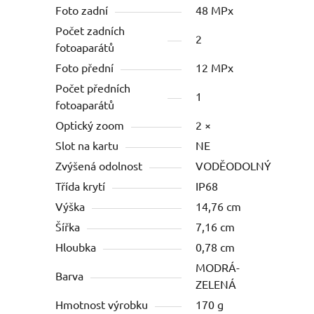
Foto zadní
48 MPx
Počet zadních
2
fotoaparátů
Foto přední
12 MPx
Počet předních
1
fotoaparátů
Optický zoom
2 ×
Slot na kartu
NE
Zvýšená odolnost
VODĚODOLNÝ
Třída krytí
IP68
Výška
14,76 cm
Šířka
7,16 cm
Hloubka
0,78 cm
MODRÁ-
Barva
ZELENÁ
Hmotnost výrobku
170 g