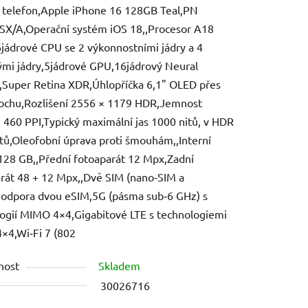
 telefon,Apple iPhone 16 128GB Teal,PN
X/A,Operační systém iOS 18,,Procesor A18
6jádrové CPU se 2 výkonnostními jádry a 4
mi jádry,5jádrové GPU,16jádrový Neural
,Super Retina XDR,Úhlopříčka 6,1" OLED přes
ek.
lochu,Rozlišení 2556 × 1179 HDR,Jemnost
e 460 PPI,Typický maximální jas 1000 nitů, v HDR
tů,Oleofobní úprava proti šmouhám,,Interní
28 GB,,Přední fotoaparát 12 Mpx,Zadní
rát 48 + 12 Mpx,,Dvě SIM (nano‑SIM a
Podpora dvou eSIM,5G (pásma sub‑6 GHz) s
ogií MIMO 4×4,Gigabitové LTE s technologiemi
×4,Wi‑Fi 7 (802
nost
Skladem
30026716