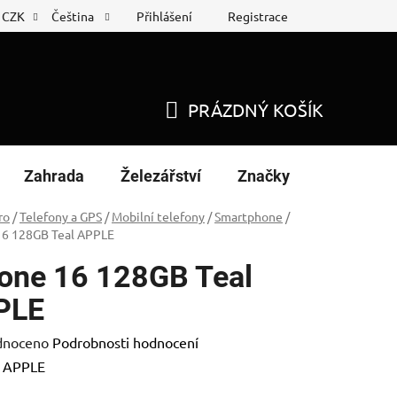
Přihlášení
Registrace
CZK
Čeština
 list
Nákup na splátky
PRÁZDNÝ KOŠÍK
NÁKUPNÍ
KOŠÍK
Zahrada
Železářství
Značky
ro
/
Telefony a GPS
/
Mobilní telefony
/
Smartphone
/
16 128GB Teal APPLE
one 16 128GB Teal
PLE
né
dnoceno
Podrobnosti hodnocení
ení
:
APPLE
tu