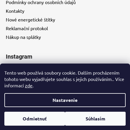
Podmínky ochrany osobních údajů
Kontakty
Nové energetické štítky
Reklamační protokol
Nákup na splátky
Instagram
Tento web používá soubory cookie. Dalším procházením
tohoto webu vyjadřujete souhlas s jejich používáním.. Více
informací
zde
.
Kontakty
Nastavenie
Vytvoril Shoptet
Odmietnuť
Súhlasím
Copyright 2026
Eurohity s.r.o.
. Všetky práva vyhradené.
Upraviť nastavenie cookies