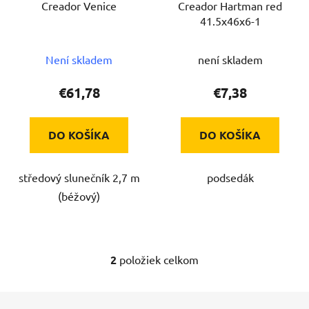
Creador Venice
Creador Hartman red
o
d
41.5x46x6-1
d
u
u
k
Není skladem
není skladem
k
t
t
o
€61,78
€7,38
o
v
v
DO KOŠÍKA
DO KOŠÍKA
středový slunečník 2,7 m
podsedák
(béžový)
2
položiek celkom
O
v
l
Z