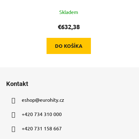
mm černý LG4356
Skladem
€632,38
DO KOŠÍKA
Z
á
Kontakt
p
ä
eshop
@
eurohity.cz
t
i
+420 734 310 000
e
+420 731 158 667