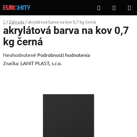
Prejsť
Hľadať
NÁKUP
na
KOŠÍK
obsah
Domov
/
Zahrada
/
akrylátová barva na kov 0,7 kg černá
akrylátová barva na kov 0,7
kg černá
Priemerné
Neohodnotené
Podrobnosti hodnotenia
hodnotenie
Značka:
LANIT PLAST, s.r.o.
produktu
je
0,0
z
5
hviezdičiek.