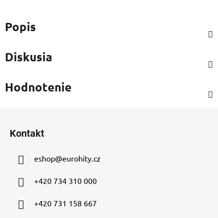
Popis
Diskusia
Hodnotenie
Z
á
Kontakt
p
ä
eshop
@
eurohity.cz
t
i
+420 734 310 000
e
+420 731 158 667