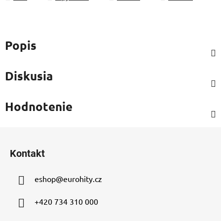
Popis
Diskusia
Hodnotenie
Z
á
Kontakt
p
ä
eshop
@
eurohity.cz
t
i
+420 734 310 000
e