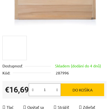
Dostupnosť
Skladem (dodání do 4 dnů)
Kód:
287996
€16,69
DO KOŠÍKA
Jednotková cena:
Tlač
Opýtať sa
Strážiť
Zdieľať