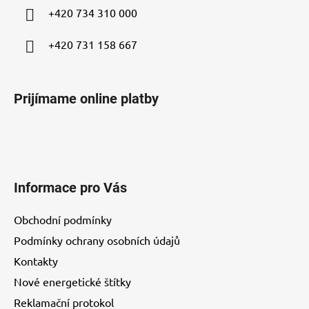
i
+420 734 310 000
e
+420 731 158 667
Prijímame online platby
Informace pro Vás
Obchodní podmínky
Podmínky ochrany osobních údajů
Kontakty
Nové energetické štítky
Reklamační protokol