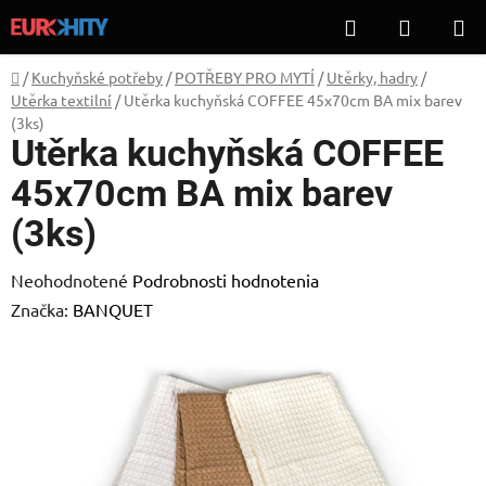
Prejsť
Hľadať
NÁKUP
na
KOŠÍK
obsah
Domov
/
Kuchyňské potřeby
/
POTŘEBY PRO MYTÍ
/
Utěrky, hadry
/
Utěrka textilní
/
Utěrka kuchyňská COFFEE 45x70cm BA mix barev
(3ks)
Utěrka kuchyňská COFFEE
45x70cm BA mix barev
(3ks)
Priemerné
Neohodnotené
Podrobnosti hodnotenia
hodnotenie
Značka:
BANQUET
produktu
je
0,0
z
5
hviezdičiek.