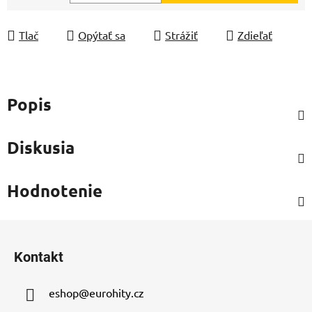
Jednotková cena:
Tlač
Opýtať sa
Strážiť
Zdieľať
Popis
Diskusia
Hodnotenie
Z
á
Kontakt
p
ä
eshop
@
eurohity.cz
t